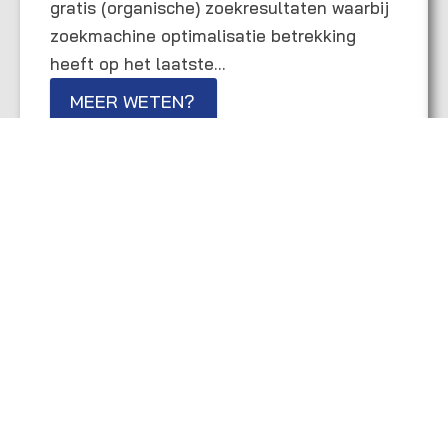
gratis (organische) zoekresultaten waarbij
zoekmachine optimalisatie betrekking
heeft op het laatste…
MEER WETEN?
KLANTEN VERTELLEN
4.9
Gebaseerd op 55 beoordelingen