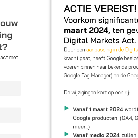
ACTIE VEREIST!
Voorkom significant
 jouw
maart 2024
, ten g
ing
Digital Markets Act.
t?
Door een
aanpassing in de Digit
tact met
kracht gaat, heeft Google beslot
voeren binnen haar bekende pro
Google Tag Manager) en de Goo
De wijzigingen kort op een rij:
Vanaf 1 maart
2024
wordt
Google producten. (GA4, 
meer...)
Vanaf medio 2024
zullen 