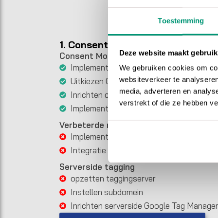
Toestemming
1. Consent Mode pakket
Deze website maakt gebruik
Consent Mode V2
Implementatie GA4
We gebruiken cookies om cont
websiteverkeer te analyseren
Uitkiezen CMP
media, adverteren en analys
Inrichten cookiebanner
verstrekt of die ze hebben v
Implementatie Consent Mode V2
Verbeterde metingen
Implementatie Google Ads pixels
Integratie van Enhanced Conversions
Serverside tagging
opzetten taggingserver
Instellen subdomein
Inrichten serverside Google Tag Manage