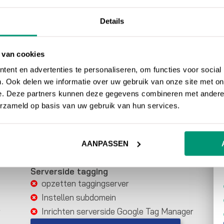
DE 3 OPTIES
Details
2. Consent Mode + EC pakket
 van cookies
Consent Mode V2
Implementatie GA4
ent en advertenties te personaliseren, om functies voor social
. Ook delen we informatie over uw gebruik van onze site met on
Uitkiezen CMP
e. Deze partners kunnen deze gegevens combineren met andere i
Inrichten cookiebanner
erzameld op basis van uw gebruik van hun services.
Implementatie Consent Mode V2
Verbeterde metingen
Implementatie Google Ads pixels
AANPASSEN
Integratie van Enhanced Conversions
Serverside tagging
opzetten taggingserver
Instellen subdomein
r
Inrichten serverside Google Tag Manager