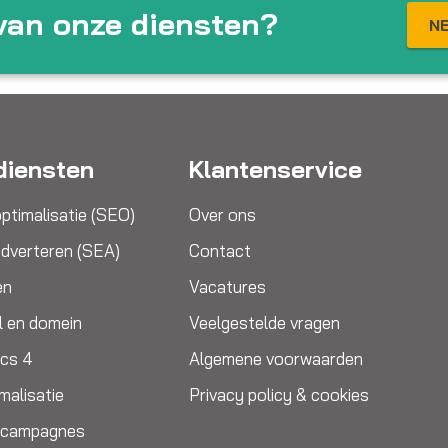
van onze diensten?
N
diensten
Klantenservice
ptimalisatie (SEO)
Over ons
dverteren (SEA)
Contact
en
Vacatures
l en domein
Veelgestelde vragen
ics 4
Algemene voorwaarden
malisatie
Privacy policy & cookies
e campagnes