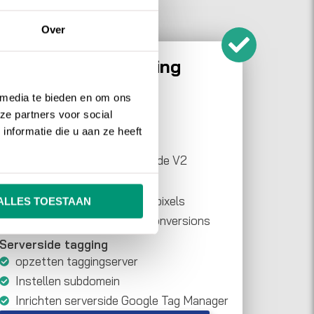
Over
3. Volledige inrichting
Consent Mode V2
 media te bieden en om ons
Implementatie GA4
ze partners voor social
Uitkiezen CMP
nformatie die u aan ze heeft
Inrichten cookiebanner
Implementatie Consent Mode V2
Verbeterde metingen
Implementatie Google Ads pixels
ALLES TOESTAAN
Integratie van Enhanced Conversions
Serverside tagging
opzetten taggingserver
Instellen subdomein
Inrichten serverside Google Tag Manager