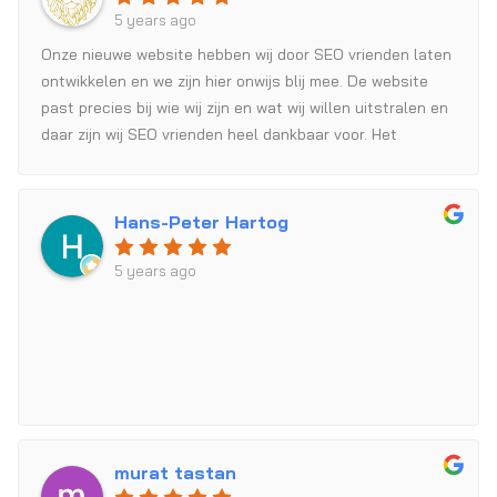
5 years ago
Onze nieuwe website hebben wij door SEO vrienden laten
ontwikkelen en we zijn hier onwijs blij mee. De website
past precies bij wie wij zijn en wat wij willen uitstralen en
daar zijn wij SEO vrienden heel dankbaar voor. Het
contact met Jesse en collega's is heel prettig: zij
reageren snel, denken goed mee en luisteren écht naar
wat de klant wilt! Hele fijne samenwerking dus.
Hans-Peter Hartog
5 years ago
murat tastan