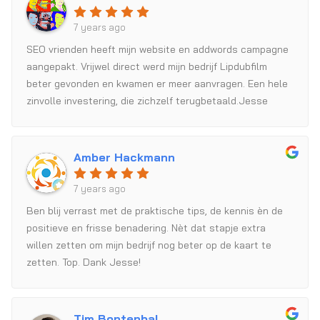
7 years ago
SEO vrienden heeft mijn website en addwords campagne
aangepakt. Vrijwel direct werd mijn bedrijf Lipdubfilm
beter gevonden en kwamen er meer aanvragen. Een hele
zinvolle investering, die zichzelf terugbetaald.Jesse
neemt de tijd om zich te verdiepen mijn doelgroep en de
concurrentie. De eerste lidpubs voor bedrijfsuitjes staan
alweer in de agenda en hopelijk volgen er nog veel meer.
Amber Hackmann
7 years ago
Ben blij verrast met de praktische tips, de kennis èn de
positieve en frisse benadering. Nèt dat stapje extra
willen zetten om mijn bedrijf nog beter op de kaart te
zetten. Top. Dank Jesse!
Tim Bontenbal