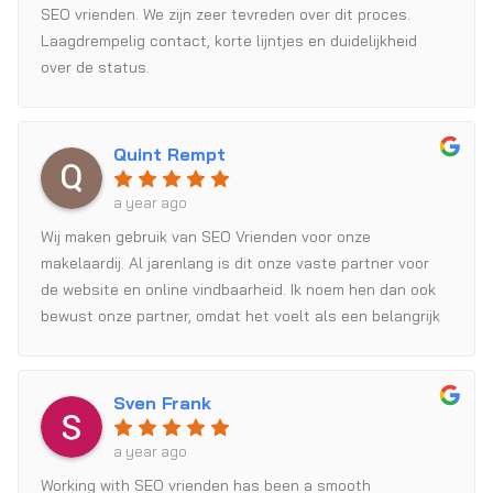
SEO vrienden. We zijn zeer tevreden over dit proces.
Laagdrempelig contact, korte lijntjes en duidelijkheid
over de status.
Quint Rempt
a year ago
Wij maken gebruik van SEO Vrienden voor onze
makelaardij. Al jarenlang is dit onze vaste partner voor
de website en online vindbaarheid. Ik noem hen dan ook
bewust onze partner, omdat het voelt als een belangrijk
onderdeel van onze organisatie. Maandelijkse analyses,
waardevolle feedback en continue optimalisatie van
processen vormen de kern van onze samenwerking. Wij
Sven Frank
zijn dankbaar voor deze samenwerking en kijken uit naar
de toekomst.
a year ago
Working with SEO vrienden has been a smooth