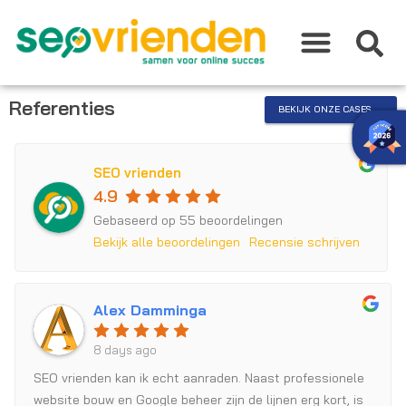
Ga
naar
de
inhoud
Referenties
BEKIJK ONZE CASES
SEO vrienden
4.9
Gebaseerd op 55 beoordelingen
Bekijk alle beoordelingen
Recensie schrijven
Alex Damminga
8 days ago
SEO vrienden kan ik echt aanraden. Naast professionele
website bouw en Google beheer zijn de lijnen erg kort, is