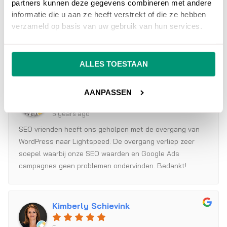
partners kunnen deze gegevens combineren met andere
informatie die u aan ze heeft verstrekt of die ze hebben
Helpen ons al enige tijd met de optimalisatie van onze
verzameld op basis van uw gebruik van hun services.
Shopify webshop. Erg tevreden en altijd snelle reacties!
ALLES TOESTAAN
Remco van Eijden
AANPASSEN
5 years ago
SEO vrienden heeft ons geholpen met de overgang van
WordPress naar Lightspeed. De overgang verliep zeer
soepel waarbij onze SEO waarden en Google Ads
campagnes geen problemen ondervinden. Bedankt!
Kimberly Schievink