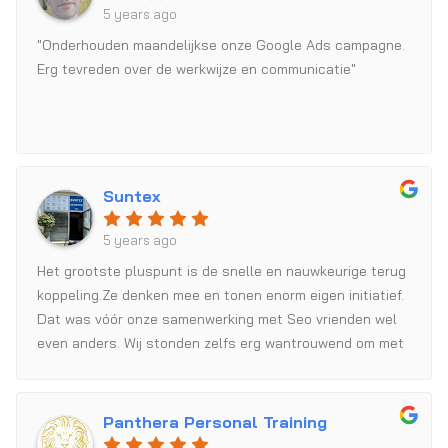
5 years ago
"Onderhouden maandelijkse onze Google Ads campagne.
Erg tevreden over de werkwijze en communicatie"
Suntex
5 years ago
Het grootste pluspunt is de snelle en nauwkeurige terug
koppeling.Ze denken mee en tonen enorm eigen initiatief.
Dat was vóór onze samenwerking met Seo vrienden wel
even anders. Wij stonden zelfs erg wantrouwend om met
een nieuw bureau in zee te gaan omdat je niet weet hoe
serieus zij jouw opdracht vinden. Wij zijn heel erg blij dat
we toch de stap hebben genomen. We hebben met Seo
Panthera Personal Training
vrienden er een betrouwbare en professionele partner bij!