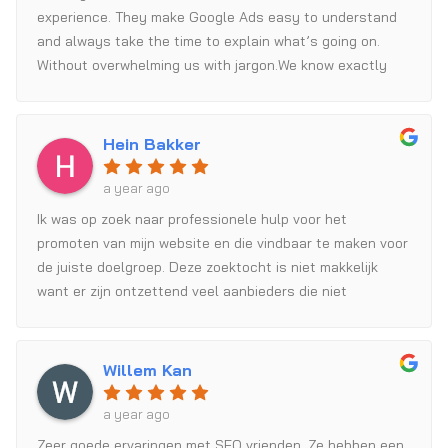
experience. They make Google Ads easy to understand
and always take the time to explain what’s going on.
Without overwhelming us with jargon.We know exactly
what’s happening and what the next steps are. That
clarity gives us confidence in the results.
Hein Bakker
a year ago
Ik was op zoek naar professionele hulp voor het
promoten van mijn website en die vindbaar te maken voor
de juiste doelgroep. Deze zoektocht is niet makkelijk
want er zijn ontzettend veel aanbieders die niet
professioneel of zelfs niet betrouwbaar zijn. Ik kwam bij
SEO vrienden terecht en het eerste gesprek nam al veel
van mijn zorgen weg. Tot nu toe werken ze professioneel
Willem Kan
en betrouwbaar en zie ik goede resultaten. Echt een
aanrader!!!
a year ago
Zeer goede ervaringen met SEO vrienden. Ze hebben een