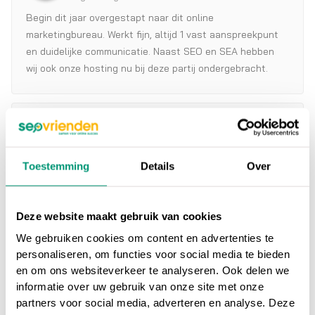
Begin dit jaar overgestapt naar dit online
marketingbureau. Werkt fijn, altijd 1 vast aanspreekpunt
en duidelijke communicatie. Naast SEO en SEA hebben
wij ook onze hosting nu bij deze partij ondergebracht.
Erwin Rodenhuis
4 years ago
Toestemming
Details
Over
Voor mijn bedrijf heeft SEOvrienden een website gebouwd
met een beveiligde cursusomgeving en webshop. De
website is helemaal geworden zoals ik het voor ogen
Deze website maakt gebruik van cookies
had: Met een strakke lay-out en een duidelijke indeling. Ik
We gebruiken cookies om content en advertenties te
heb de samenwerking met SEO vrienden als positief
personaliseren, om functies voor social media te bieden
ervaren. Er werd goed ingespeeld op wensen en vragen
en om ons websiteverkeer te analyseren. Ook delen we
en ik kreeg duidelijke terugkoppeling en uitleg. Een goede
Peter Verschuren
informatie over uw gebruik van onze site met onze
ervaring dus, bedankt voor jullie inzet!
partners voor social media, adverteren en analyse. Deze
4 years ago