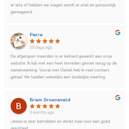
er iets of hebben we vragen wordt er snel en persoonlijk
gereageerd.
Perre
29 days ago
De afgelopen maanden is er keihard gewerkt aan onze
website. Ik kijk met een heel tevreden gevoel terug op de
samenwerking. Vooral met Daniel heb ik veel contact
gehad. We hadden wekelijks een duidelijke meeting
waarin hij goed meedacht over verschillende
vraagstukken en alles helder uitlegde.Er is ontzettend
hard gewerkt aan het project en we zijn dan ook erg
Bram Groeneveld
tevreden met zowel het meedenken als het
eindresultaat. Absoluut een aanrader!
3 months ago
Jesse is zeer betrokken en denkt mee voor een goed
resultaat.