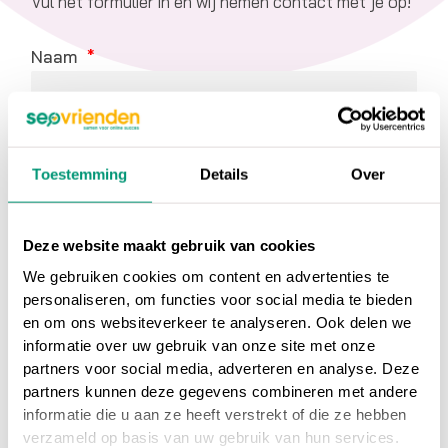
Vul het formulier in en wij nemen contact met je op!
Naam
E-mail
Toestemming
Details
Over
Tel
Deze website maakt gebruik van cookies
We gebruiken cookies om content en advertenties te
personaliseren, om functies voor social media te bieden
Bedrijf
en om ons websiteverkeer te analyseren. Ook delen we
informatie over uw gebruik van onze site met onze
partners voor social media, adverteren en analyse. Deze
partners kunnen deze gegevens combineren met andere
This site is protected by
informatie die u aan ze heeft verstrekt of die ze hebben
reCAPTCHA and the Google
VERSTUUR
Privacy Policy
and
Terms of
verzameld op basis van uw gebruik van hun services.
Service
apply.