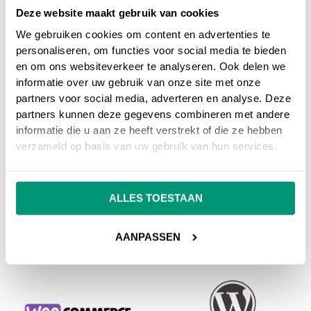
Deze website maakt gebruik van cookies
Bedrijf
We gebruiken cookies om content en advertenties te
personaliseren, om functies voor social media te bieden
en om ons websiteverkeer te analyseren. Ook delen we
informatie over uw gebruik van onze site met onze
This site is protected by
partners voor social media, adverteren en analyse. Deze
reCAPTCHA and the Google
VERSTUUR
Privacy Policy
and
Terms of
partners kunnen deze gegevens combineren met andere
Service
apply.
informatie die u aan ze heeft verstrekt of die ze hebben
verzameld op basis van uw gebruik van hun services.
Onze partners
ALLES TOESTAAN
AANPASSEN