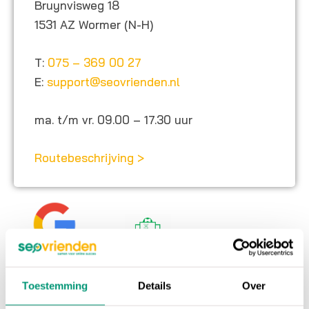
Bruynvisweg 18
1531 AZ Wormer (N-H)
T:
075 – 369 00 27
E:
support@seovrienden.nl
ma. t/m vr. 09.00 – 17.30 uur
Routebeschrijving >
Officieel
Sponsor FEBO
Google Partner
Toestemming
Details
Over
Zaanstad Cup