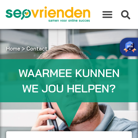
Ga
naar
de
inhoud
Home
>
Contact
WAARMEE KUNNEN
WE JOU HELPEN?