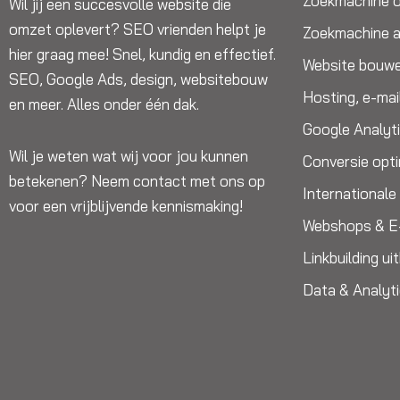
Zoekmachine o
Wil jij een succesvolle website die
omzet oplevert? SEO vrienden helpt je
Zoekmachine a
hier graag mee! Snel, kundig en effectief.
Website bouw
SEO, Google Ads, design, websitebouw
Hosting, e-mai
en meer. Alles onder één dak.
Google Analyt
Wil je weten wat wij voor jou kunnen
Conversie opti
betekenen? Neem contact met ons op
International
voor een vrijblijvende kennismaking!
Webshops & 
Linkbuilding u
Data & Analyt