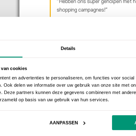
“Hebben ons super geholpen met h
shopping campagnes!”
Stefan – 072-PC
Details
GOOGLE SHOPPING, I
Naast een Brandname campagne had
 van cookies
campagne
geactiveerd. Ideaal voor web
ent en advertenties te personaliseren, om functies voor social
een afbeelding van het product en de
. Ook delen we informatie over uw gebruik van onze site met on
bezoeker precies wat hij of zij kan ve
e. Deze partners kunnen deze gegevens combineren met andere i
erzameld op basis van uw gebruik van hun services.
geklikt wordt.
De Smart Shopping campagnes werk(t)e
AANPASSEN
lag de ROAS vaak hoger dan in stan
staat voor Return On Ad Spent. Kortom