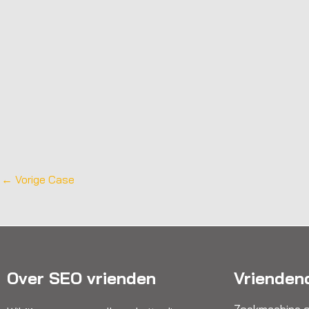
←
Vorige Case
Over SEO vrienden
Vrienden