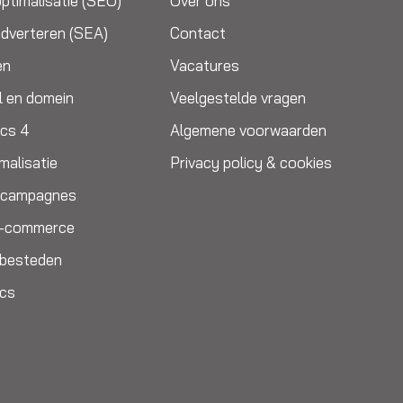
ptimalisatie (SEO)
Over ons
dverteren (SEA)
Contact
en
Vacatures
l en domein
Veelgestelde vragen
ics 4
Algemene voorwaarden
malisatie
Privacy policy & cookies
e campagnes
E-commerce
itbesteden
ics