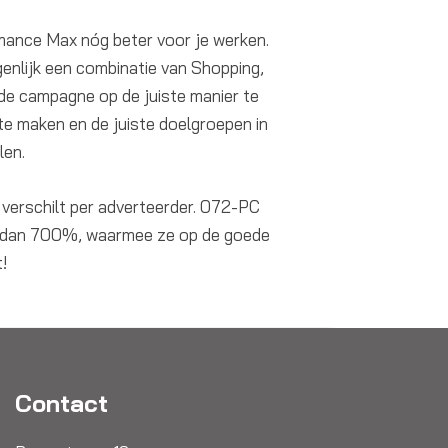
rmance Max nóg beter voor je werken.
nlijk een combinatie van Shopping,
de campagne op de juiste manier te
te maken en de juiste doelgroepen in
len.
 verschilt per adverteerder. 072-PC
r dan 700%, waarmee ze op de goede
Volgende Case
→
!
Contact