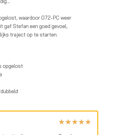
ndig…
opgelost, waardoor 072-PC weer
Dit gaf Stefan een goed gevoel,
ks traject op te starten.
s opgelost
e
%
rdubbeld
W
★
★
★
★
★
a