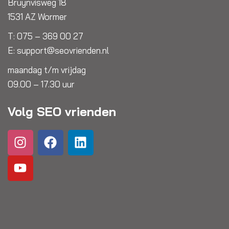
Bruynvisweg 18
1531 AZ Wormer
T:
075 – 369 00 27
E:
support@seovrienden.nl
maandag t/m vrijdag
09.00 – 17.30 uur
Volg SEO vrienden
I
Y
F
L
n
o
a
i
s
u
c
n
t
t
e
k
a
u
b
e
g
b
o
d
r
e
o
i
a
k
n