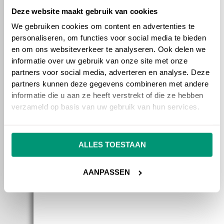
NU VERDER: ONLINE
Deze website maakt gebruik van cookies
MARKETING
We gebruiken cookies om content en advertenties te
personaliseren, om functies voor social media te bieden
Nu de nieuwe website online is gezet, kunnen
en om ons websiteverkeer te analyseren. Ook delen we
we aan de slag gaan met de online marketing
informatie over uw gebruik van onze site met onze
partners voor social media, adverteren en analyse. Deze
voor Unsworth & Associates. Via welke
partners kunnen deze gegevens combineren met andere
kanalen wij dit gaan doen, is nog niet zeker,
informatie die u aan ze heeft verstrekt of die ze hebben
omdat de optimale combinatie van kanalen
verzameld op basis van uw gebruik van hun services.
erg verschilt per bedrijf. Door digitaal
onderzoek gaan wij erachter komen hoe wij
het snelst en efficiëntst mogelijk de
ALLES TOESTAAN
vindbaarheid van de offshore dienstverlener
kunnen verbeteren.
AANPASSEN