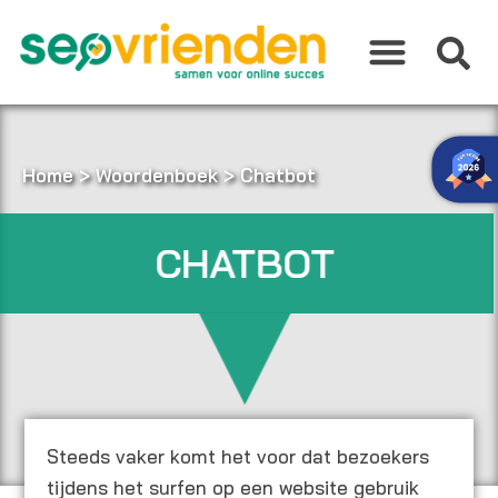
Ga
naar
de
inhoud
Home
>
Woordenboek
>
Chatbot
CHATBOT
Steeds vaker komt het voor dat bezoekers
tijdens het surfen op een website gebruik