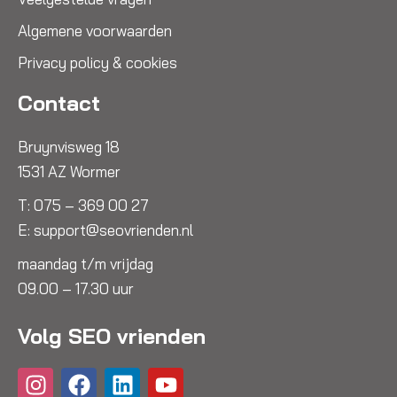
Algemene voorwaarden
Privacy policy & cookies
Contact
Bruynvisweg 18
1531 AZ Wormer
T:
075 – 369 00 27
E:
support@seovrienden.nl
maandag t/m vrijdag
09.00 – 17.30 uur
Volg SEO vrienden
I
F
L
Y