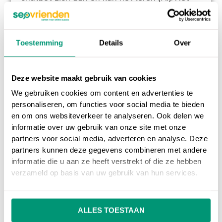
doel van deze chatbot is om zoveel mogelijk
op een echte medewerker te lijken.
Toestemming
Details
Over
Hybride model
De hybride chatbot is een combinatie van de
Deze website maakt gebruik van cookies
chatbot gebasseerd op NLP en AI en de rule-
We gebruiken cookies om content en advertenties te
based chatbot. Deze vorm van chatbot is
personaliseren, om functies voor social media te bieden
voor vele bekend.
en om ons websiteverkeer te analyseren. Ook delen we
informatie over uw gebruik van onze site met onze
partners voor social media, adverteren en analyse. Deze
partners kunnen deze gegevens combineren met andere
informatie die u aan ze heeft verstrekt of die ze hebben
Op ons
online marketing blog
vind je
verzameld op basis van uw gebruik van hun services.
interessante artikelen over online marketing, of
ga terug naar ons
online marketing
woordenboek
.
ALLES TOESTAAN