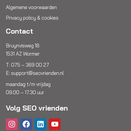
Algemene voorwaarden
Privacy policy & cookies
Contact
Bruynvisweg 18
1531 AZ Wormer
T:
075 – 369 00 27
E:
support@seovrienden.nl
maandag t/m vrijdag
09.00 – 17.30 uur
Volg SEO vrienden
I
F
L
Y
n
a
i
o