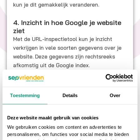
kun je dit gemakkelijk veranderen.
4. Inzicht in hoe Google je website
ziet
Met de URL-inspectietool kun je inzicht
verkrijgen in vele soorten gegevens over je
website. Deze gegevens zijn rechtsreeks
afkomstig uit de Google index.
Toestemming
Details
Over
Op ons
online marketing blog
vind je
interessante artikelen over online marketing, of
Deze website maakt gebruik van cookies
ga terug naar ons
online marketing
We gebruiken cookies om content en advertenties te
woordenboek
.
personaliseren, om functies voor social media te bieden