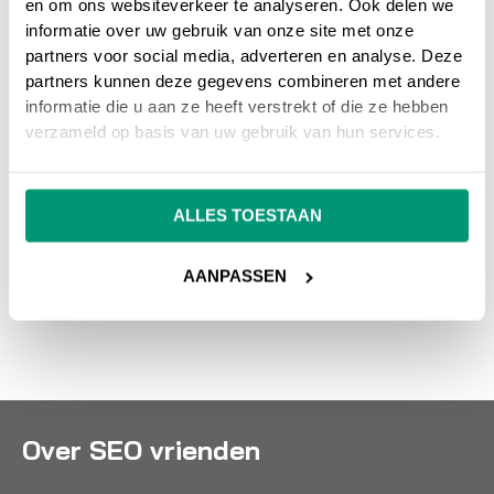
en om ons websiteverkeer te analyseren. Ook delen we
Heb je nog vragen over
Google Webmaster
informatie over uw gebruik van onze site met onze
Tools
, neem dan gerust contact met ons op.
partners voor social media, adverteren en analyse. Deze
partners kunnen deze gegevens combineren met andere
informatie die u aan ze heeft verstrekt of die ze hebben
Wil je meer weten over online marketing om je
verzameld op basis van uw gebruik van hun services.
website beter vindbaar te maken?
Wij
adviseren en helpen je graag bij SEO
zoekmachine optimalisatie en SEA
ALLES TOESTAAN
zoekmachine adverteren.
AANPASSEN
NEEM CONTACT OP
Over SEO vrienden