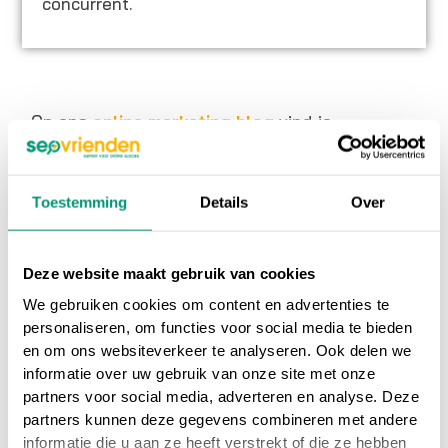
concurrent.
Op ons
online marketing blog
vind je
interessante artikelen over online marketing, of
ga terug naar ons
online marketing
Toestemming
Details
Over
woordenboek
.
Heb je nog vragen over
Supplemental index
,
Deze website maakt gebruik van cookies
neem dan gerust contact met ons op.
We gebruiken cookies om content en advertenties te
personaliseren, om functies voor social media te bieden
Wil je meer weten over online marketing om je
en om ons websiteverkeer te analyseren. Ook delen we
informatie over uw gebruik van onze site met onze
website beter vindbaar te maken?
Wij
partners voor social media, adverteren en analyse. Deze
adviseren en helpen je graag bij SEO
partners kunnen deze gegevens combineren met andere
zoekmachine optimalisatie en SEA
informatie die u aan ze heeft verstrekt of die ze hebben