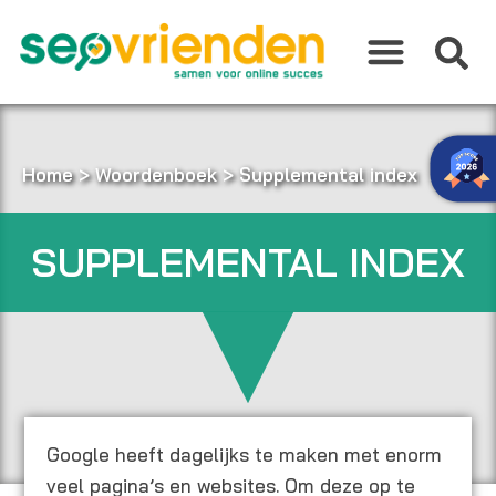
Ga
naar
de
inhoud
Home
>
Woordenboek
>
Supplemental index
SUPPLEMENTAL INDEX
Google heeft dagelijks te maken met enorm
veel pagina’s en websites. Om deze op te