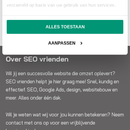
zoekmachine adverteren.
verzameld op basis van uw gebruik van hun services.
NEEM CONTACT OP
ALLES TOESTAAN
AANPASSEN
Over SEO vrienden
Wil jij een succesvolle website die omzet oplevert?
SEO vrienden helpt je hier graag mee! Snel, kundig en
effectief. SEO, Google Ads, design, websitebouw en
meer. Alles onder één dak.
Wil je weten wat wij voor jou kunnen betekenen? Neem
contact met ons op voor een vrijblijvende