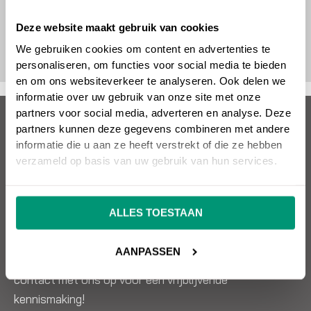
Deze website maakt gebruik van cookies
We gebruiken cookies om content en advertenties te
personaliseren, om functies voor social media te bieden
en om ons websiteverkeer te analyseren. Ook delen we
informatie over uw gebruik van onze site met onze
partners voor social media, adverteren en analyse. Deze
Over SEO vrienden
partners kunnen deze gegevens combineren met andere
informatie die u aan ze heeft verstrekt of die ze hebben
Wil jij een succesvolle website die omzet oplevert?
verzameld op basis van uw gebruik van hun services.
SEO vrienden helpt je hier graag mee! Snel, kundig en
effectief. SEO, Google Ads, design, websitebouw en
ALLES TOESTAAN
meer. Alles onder één dak.
AANPASSEN
Wil je weten wat wij voor jou kunnen betekenen? Neem
contact met ons op voor een vrijblijvende
kennismaking!