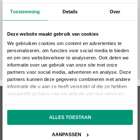
Toestemming
Details
Over
Deze website maakt gebruik van cookies
We gebruiken cookies om content en advertenties te
personaliseren, om functies voor social media te bieden
en om ons websiteverkeer te analyseren. Ook delen we
informatie over uw gebruik van onze site met onze
partners voor social media, adverteren en analyse. Deze
partners kunnen deze gegevens combineren met andere
informatie die u aan ze heeft verstrekt of die ze hebben
verzameld op basis van uw gebruik van hun services.
Over SEO vrienden
Wil jij een succesvolle website die omzet oplevert?
ALLES TOESTAAN
SEO vrienden helpt je hier graag mee! Snel, kundig en
effectief. SEO, Google Ads, design, websitebouw en
AANPASSEN