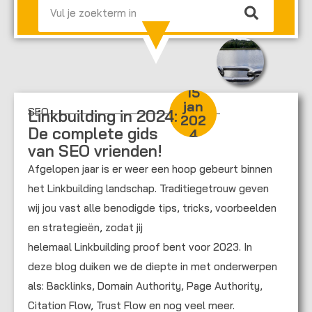
15
jan
SEO
Linkbuilding in 2024:
202
De complete gids
4
van SEO vrienden!
Afgelopen jaar is er weer een hoop gebeurt binnen
het Linkbuilding landschap. Traditiegetrouw geven
wij jou vast alle benodigde tips, tricks, voorbeelden
en strategieën, zodat jij
helemaal Linkbuilding proof bent voor 2023. In
deze blog duiken we de diepte in met onderwerpen
als: Backlinks, Domain Authority, Page Authority,
Citation Flow, Trust Flow en nog veel meer.