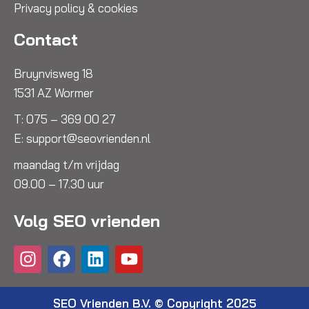
Privacy policy & cookies
Contact
Bruynvisweg 18
1531 AZ Wormer
T:
075 – 369 00 27
E:
support@seovrienden.nl
maandag t/m vrijdag
09.00 – 17.30 uur
Volg SEO vrienden
I
F
L
Y
n
a
i
o
s
c
n
u
t
e
k
t
SEO Vrienden B.V. © Copyright 2025