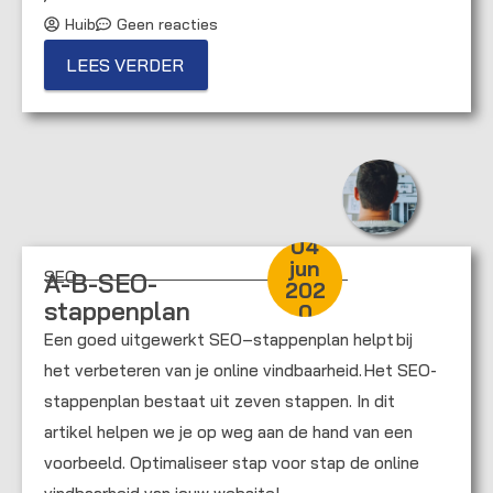
Huib
Geen reacties
LEES VERDER
04
jun
SEO
A-B-SEO-
202
stappenplan
0
Een goed uitgewerkt SEO–stappenplan helpt bij
het verbeteren van je online vindbaarheid. Het SEO-
stappenplan bestaat uit zeven stappen. In dit
artikel helpen we je op weg aan de hand van een
voorbeeld. Optimaliseer stap voor stap de online