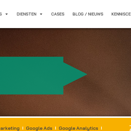
S
DIENSTEN
CASES
BLOG / NIEUWS
KENNISC
arketing
Google Ads
Google Analytics