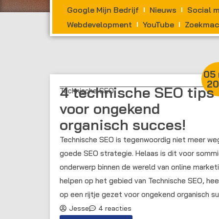
Google Mijn Bedrijf
Nieuws
Social 
Webdevelopment
YouTube
Zoekmach
05 
20
4 technische SEO tips
Technische SEO
voor ongekend
organisch succes!
Technische SEO is tegenwoordig niet meer weg
goede SEO strategie. Helaas is dit voor sommig
onderwerp binnen de wereld van online market
helpen op het gebied van Technische SEO, hee
op een rijtje gezet voor ongekend organisch s
Jesse
4 reacties