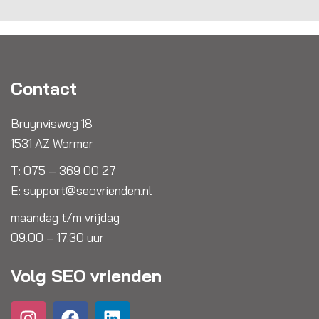
Contact
Bruynvisweg 18
1531 AZ Wormer
T:
075 – 369 00 27
E:
support@seovrienden.nl
maandag t/m vrijdag
09.00 – 17.30 uur
Volg SEO vrienden
I
Y
F
L