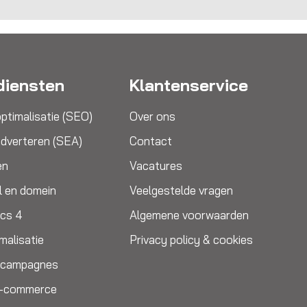
diensten
Klantenservice
ptimalisatie (SEO)
Over ons
dverteren (SEA)
Contact
en
Vacatures
l en domein
Veelgestelde vragen
ics 4
Algemene voorwaarden
malisatie
Privacy policy & cookies
e campagnes
E-commerce