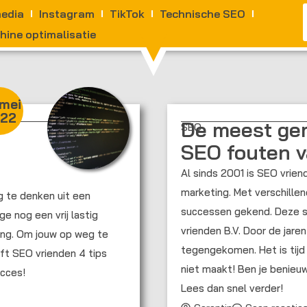
media
Instagram
TikTok
Technische SEO
ine optimalisatie
mei
22
De meest ge
SEO
SEO fouten v
Al sinds 2001 is SEO vrie
marketing. Met verschill
 te denken uit een
successen gekend. Deze s
e nog een vrij lastig
vrienden B.V. Door de jare
ing. Om jouw op weg te
tegengekomen. Het is tijd 
ft SEO vrienden 4 tips
niet maakt! Ben je benie
ucces!
Lees dan snel verder!