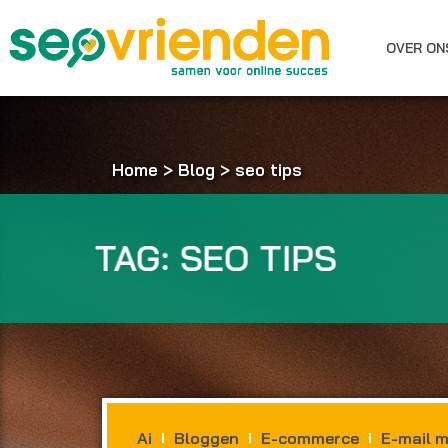
Ga
naar
OVER ON
de
inhoud
Home
>
Blog
>
seo tips
TAG: SEO TIPS
Ai
Bloggen
E-commerce
E-mail m