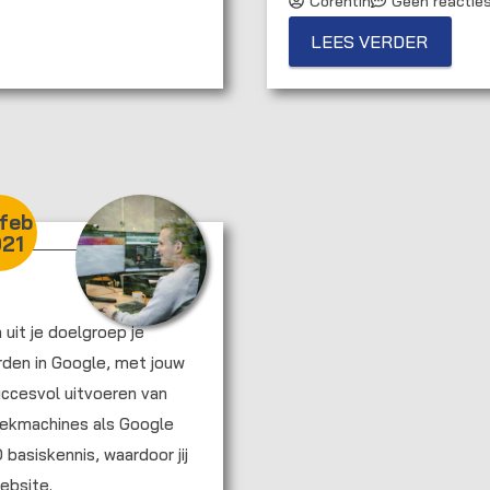
Corentin
Geen reactie
LEES VERDER
feb
21
uit je doelgroep je
en in Google, met jouw
uccesvol uitvoeren van
oekmachines als Google
 basiskennis, waardoor jij
ebsite.