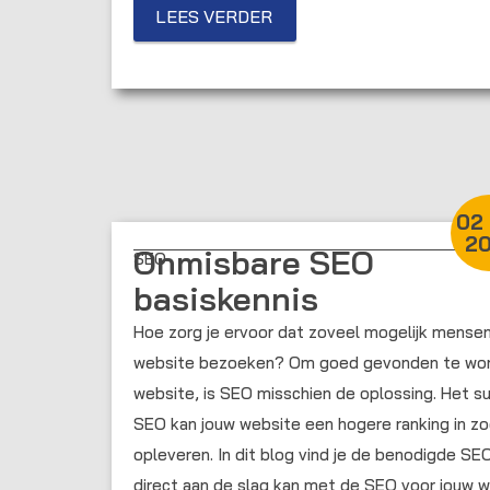
LEES VERDER
02 
20
Onmisbare SEO
SEO
basiskennis
Hoe zorg je ervoor dat zoveel mogelijk mensen 
website bezoeken? Om goed gevonden te word
website, is SEO misschien de oplossing. Het s
SEO kan jouw website een hogere ranking in z
opleveren. In dit blog vind je de benodigde SEO
direct aan de slag kan met de SEO voor jouw w