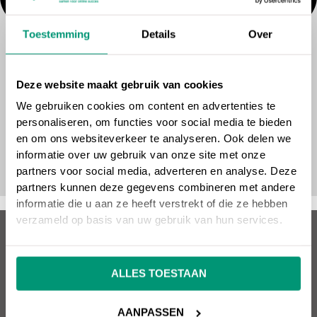
Toestemming
Details
Over
Deze website maakt gebruik van cookies
We gebruiken cookies om content en advertenties te
personaliseren, om functies voor social media te bieden
en om ons websiteverkeer te analyseren. Ook delen we
informatie over uw gebruik van onze site met onze
partners voor social media, adverteren en analyse. Deze
partners kunnen deze gegevens combineren met andere
informatie die u aan ze heeft verstrekt of die ze hebben
verzameld op basis van uw gebruik van hun services.
Over SEO vrienden
ALLES TOESTAAN
Wil jij een succesvolle website die omzet oplevert?
SEO vrienden helpt je hier graag mee! Snel, kundig en
AANPASSEN
effectief. SEO, Google Ads, design, websitebouw en