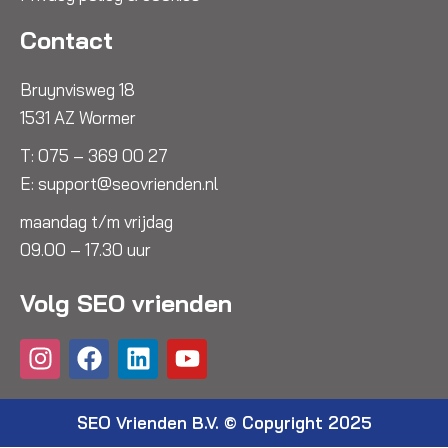
Contact
Bruynvisweg 18
1531 AZ Wormer
T:
075 – 369 00 27
E:
support@seovrienden.nl
maandag t/m vrijdag
09.00 – 17.30 uur
Volg SEO vrienden
I
F
L
Y
n
a
i
o
s
c
n
u
t
e
k
t
SEO Vrienden B.V. © Copyright 2025