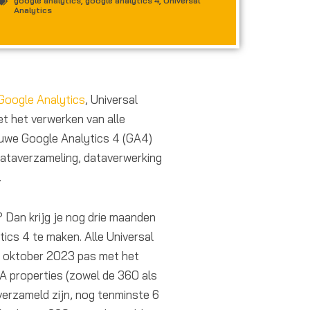
google analytics
,
google analytics 4
,
Universal
Analytics
Google Analytics
, Universal
et het verwerken van alle
ieuwe Google Analytics 4 (GA4)
ataverzameling, dataverwerking
.
? Dan krijg je nog drie maanden
ics 4 te maken. Alle Universal
1 oktober 2023 pas met het
A properties (zowel de 360 als
verzameld zijn, nog tenminste 6