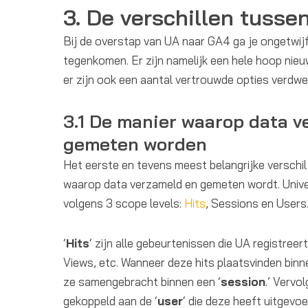
3. De verschillen tuss
Bij de overstap van UA naar GA4 ga je ongetwij
tegenkomen. Er zijn namelijk een hele hoop nie
er zijn ook een aantal vertrouwde opties verdwe
3.1 De manier waarop data v
gemeten worden
Het eerste en tevens meest belangrijke verschil
waarop data verzameld en gemeten wordt. Unive
volgens 3 scope levels:
Hits
, Sessions en Users
‘
Hits
‘ zijn alle gebeurtenissen die UA registreer
Views, etc. Wanneer deze hits plaatsvinden bin
ze samengebracht binnen een ‘
session
.’ Vervo
gekoppeld aan de ‘
user
‘ die deze heeft uitgevoe