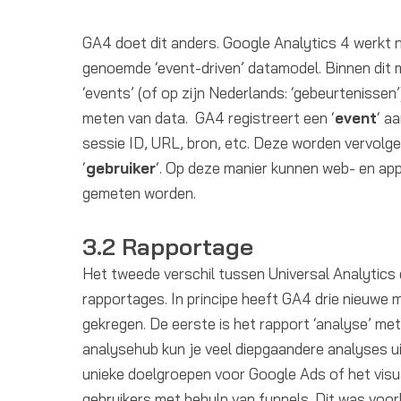
GA4 doet dit anders. Google Analytics 4 werkt 
genoemde ‘event-driven’ datamodel. Binnen di
‘events’ (of op zijn Nederlands: ‘gebeurtenissen
meten van data. GA4 registreert een ‘
event
‘ a
sessie ID, URL, bron, etc. Deze worden vervolg
‘
gebruiker
‘. Op deze manier kunnen web- en app
gemeten worden.
3.2 Rapportage
Het tweede verschil tussen Universal Analytics 
rapportages. In principe heeft GA4 drie nieuwe 
gekregen. De eerste is het rapport ‘analyse’ met
analysehub kun je veel diepgaandere analyses u
unieke doelgroepen voor Google Ads of het visua
gebruikers met behulp van funnels. Dit was voo