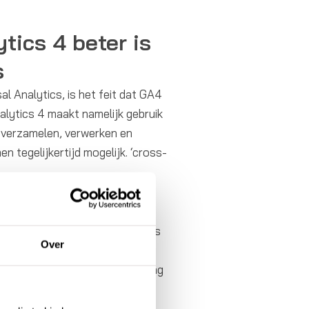
tics 4 beter is
s
l Analytics, is het feit dat GA4
alytics 4 maakt namelijk gebruik
 verzamelen, verwerken en
n tegelijkertijd mogelijk. ‘cross-
 van je gebruikers veel beter
 hiervan is dat Google Analytics
Over
e verbetering binnen het
 steeds meer privacybescherming
er later in dit artikel!