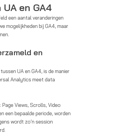
en UA en GA4
feld een aantal veranderingen
uwe mogelijkheden bij GA4, maar
nen.
erzameld en
 tussen UA en GA4, is de manier
rsal Analytics meet data
.
t: Page Views, Scrolls, Video
nen een bepaalde periode, worden
lgens wordt zo’n session
rd.