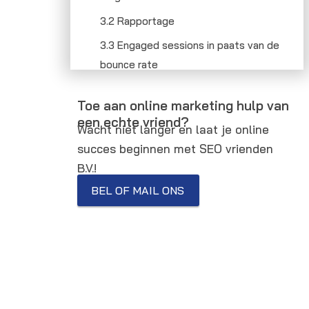
3.2 Rapportage
3.3 Engaged sessions in paats van de
bounce rate
3.4 Betere bescherming van data
Toe aan online marketing hulp van
4. De voordelen van Google Analytics 4
een echte vriend?
Wacht niet langer en laat je online
4.1 Web en app data overzichtelijk in
succes beginnen met SEO vrienden
één overzicht
B.V.!
4.2 Betere bescherming van de data
BEL OF MAIL ONS
van je gebruikers
4.3 Betere integratie met andere
Google-producten
4.4 Gratis aan de slag met Bigquery
4.5 Machine learning