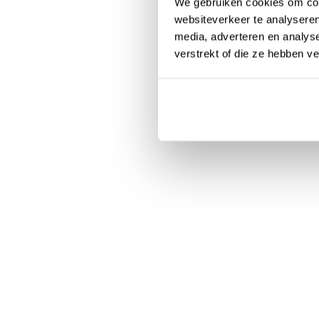
We gebruiken cookies om cont
websiteverkeer te analyseren
media, adverteren en analys
verstrekt of die ze hebben v