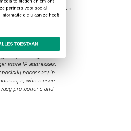
 media te bieden en om ons
 Google Analytics 4 beter is dan
ze partners voor social
nformatie die u aan ze heeft
 needs and user
ALLES TOESTAAN
sive and granular
age. Importantly,
ger store IP addresses.
specially necessary in
 landscape, where users
ivacy protections and