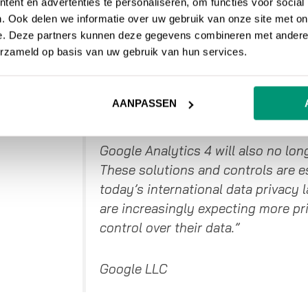
ent en advertenties te personaliseren, om functies voor social
Dit is wat Google
zelf heeft gezegd
over waarom
. Ook delen we informatie over uw gebruik van onze site met on
e. Deze partners kunnen deze gegevens combineren met andere i
Universal Analytics:
erzameld op basis van uw gebruik van hun services.
“It helps businesses meet evolving
AANPASSEN
expectations, with more comprehen
controls for data collection and us
Google Analytics 4 will also no lon
These solutions and controls are e
today’s international data privacy
are increasingly expecting more pr
control over their data.”
Google LLC