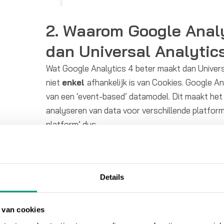
2. Waarom Google Analy
dan Universal Analytic
Wat Google Analytics 4 beter maakt dan Universa
niet
enkel
afhankelijk is van Cookies. Google An
van een ‘event-based’ datamodel. Dit maakt het
analyseren van data voor verschillende platforme
platform’ dus.
Daarnaast beschermt Google Analytics 4 de data
dan Universal Analytics dat deed. Een voorbeeld
Details
4 geen IP-adressen meer opslaat. Een essentiël
werkveld van data-analytics, omdat gebruikers
en controle verwachten over hun data. Meer hierov
 van cookies