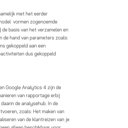
namelijk met het eerder
t model vormen zogenoemde
’) de basis van het verzamelen en
an de hand van parameters zoals:
ens gekoppeld aan een
activiteiten dus gekoppeld
en Google Analytics 4 zijn de
manieren van rapportage erbij
 daarin de analysehub. In de
itvoeren, zoals: Het maken van
liseren van de klantreizen van je
rheen alleen beschikbaar voor