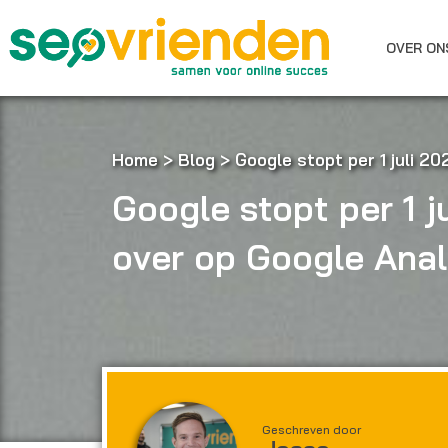
Ga
naar
OVER ON
de
inhoud
Home
>
Blog
>
Google stopt per 1 juli 2
Google stopt per 1 j
over op Google Anal
Geschreven door