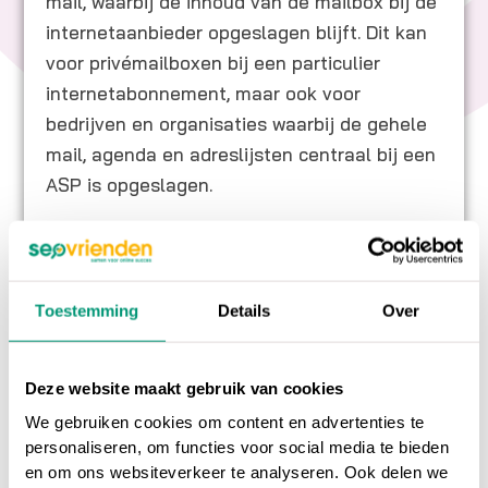
mail, waarbij de inhoud van de mailbox bij de
internetaanbieder opgeslagen blijft. Dit kan
voor privémailboxen bij een particulier
internetabonnement, maar ook voor
bedrijven en organisaties waarbij de gehele
mail, agenda en adreslijsten centraal bij een
ASP is opgeslagen.
Op ons
online marketing blog
vind je
Toestemming
Details
Over
interessante artikelen over online marketing, of
ga terug naar ons
online marketing
Deze website maakt gebruik van cookies
woordenboek
.
We gebruiken cookies om content en advertenties te
personaliseren, om functies voor social media te bieden
Heb je nog vragen over
Application service
en om ons websiteverkeer te analyseren. Ook delen we