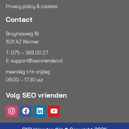
Privacy policy & cookies
Contact
Bruynvisweg 18
1531 AZ Wormer
T:
075 – 369 00 27
E:
support@seovrienden.nl
maandag t/m vrijdag
09.00 – 17.30 uur
Volg SEO vrienden
I
F
L
Y
n
a
i
o
s
c
n
u