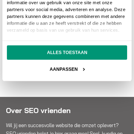
provider
, neem dan gerust contact met ons op.
informatie over uw gebruik van onze site met onze
partners voor social media, adverteren en analyse. Deze
partners kunnen deze gegevens combineren met andere
Wil je meer weten over online marketing om je
informatie die u aan ze heeft verstrekt of die ze hebben
website beter vindbaar te maken?
Wij
verzameld op basis van uw gebruik van hun services.
adviseren en helpen je graag bij SEO
zoekmachine optimalisatie en SEA
ALLES TOESTAAN
zoekmachine adverteren.
NEEM CONTACT OP
AANPASSEN
Over SEO vrienden
Wil jij een succesvolle website die omzet oplevert?
SEO vrienden helpt je hier graag mee! Snel, kundig en