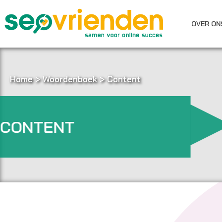
Ga
naar
OVER ON
de
inhoud
Home
>
Woordenboek
>
Content
CONTENT