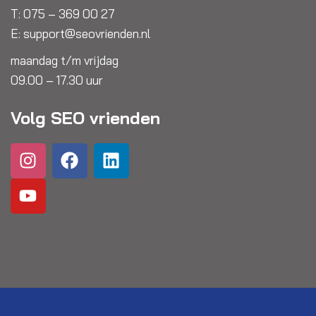
T:
075 – 369 00 27
E:
support@seovrienden.nl
maandag t/m vrijdag
09.00 – 17.30 uur
Volg SEO vrienden
I
Y
F
L
n
o
a
i
s
u
c
n
t
t
e
k
a
u
b
e
g
b
o
d
r
e
o
i
a
k
n
m