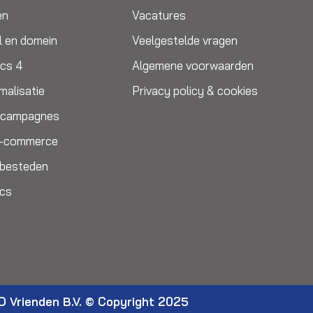
en
Vacatures
l en domein
Veelgestelde vragen
ics 4
Algemene voorwaarden
malisatie
Privacy policy & cookies
e campagnes
E-commerce
itbesteden
ics
O Vrienden B.V. © Copyright 2025