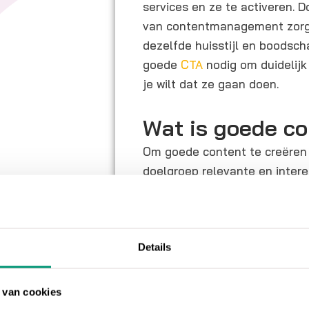
services en ze te activeren. 
van contentmanagement zorg j
dezelfde huisstijl en boodscha
goede
CTA
nodig om duidelijk
je wilt dat ze gaan doen.
Wat is goede c
Om goede content te creëren 
doelgroep relevante en intere
hoeft niet direct gekoppeld te
wel aan jouw brand. Zorg dat
jouw klanten. Het is belangrijk
waardoor jij je kan onderschei
Details
Het doel van co
 van cookies