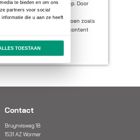
 media te bieden en om ons
aantrekken van jouw doelgroep. Door
ze partners voor social
 (potentiële) klant is het
nformatie die u aan ze heeft
 verleiden een
conversie
te doen zoals
 Het is belangrijk dat jouw content
is.
ALLES TOESTAAN
Contact
Bruynvisweg 18
1531 AZ Wormer