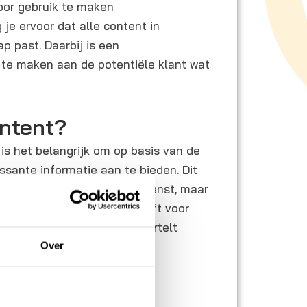
Door gebruik te maken
e ervoor dat alle content in
p past. Daarbij is een
 te maken aan de potentiële klant wat
ontent?
is het belangrijk om op basis van de
ssante informatie aan te bieden. Dit
 zijn aan jouw product of dienst, maar
 de content meerwaarde heeft voor
 dat jij een uniek verhaal vertelt
den van de rest.
Over
ntent