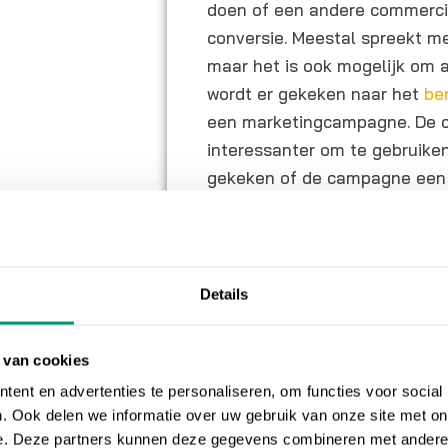
doen of een andere commercië
conversie. Meestal spreekt m
maar het is ook mogelijk om a
wordt er gekeken naar het
be
een marketingcampagne. De c
interessanter om te gebruiken
gekeken of de campagne ee
Conversie bere
Het berekenen van de conver
Details
eenvoudig zelf doen. Deel het
bezoekers. Stel wel van tevor
kan van het klikken op de ma
 van cookies
service of product zijn. Bijvo
ent en advertenties te personaliseren, om functies voor social
100 bezoekers en 10 mensen 
. Ook delen we informatie over uw gebruik van onze site met on
e. Deze partners kunnen deze gegevens combineren met andere i
gedaan, dan is je conversiep