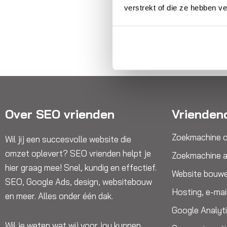
verstrekt of die ze hebben v
Over SEO vrienden
Vrienden
Zoekmachine o
Wil jij een succesvolle website die
omzet oplevert? SEO vrienden helpt je
Zoekmachine a
hier graag mee! Snel, kundig en effectief.
Website bouw
SEO, Google Ads, design, websitebouw
Hosting, e-mai
en meer. Alles onder één dak.
Google Analyt
Wil je weten wat wij voor jou kunnen