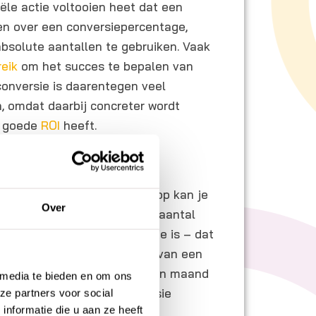
le actie voltooien heet dat een
en over een conversiepercentage,
bsolute aantallen te gebruiken. Vaak
reik
om het succes te bepalen van
onversie is daarentegen veel
, omdat daarbij concreter wordt
n goede
ROI
heeft.
kenen
siepercentage van je webshop kan je
Over
 aantal conversies door het aantal
en wat voor jou een conversie is – dat
ilto button tot het afnemen van een
orbeeld heeft je
website
in een maand
 media te bieden en om ons
daarvan hebben een conversie
ze partners voor social
nformatie die u aan ze heeft
ercentage 10%.