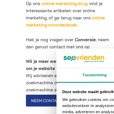
Op ons
online marketing blog
vind je
interessante artikelen over online
marketing, of ga terug naar ons
online
marketing woordenboek
.
Heb je nog vragen over
Conversie
, neem
dan gerust contact met ons op.
Wil je meer weten over online marketing
om je website beter vindbaar te maken?
Toestemming
Wij adviseren en helpen je graag bij SEO
zoekmachine optimalisatie en SEA
zoekmachine adverteren.
Deze website maakt gebruik
We gebruiken cookies om cont
NEEM CONTACT OP
websiteverkeer te analyseren
media, adverteren en analys