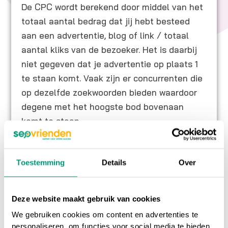
De CPC wordt berekend door middel van het
totaal aantal bedrag dat jij hebt besteed
aan een advertentie, blog of link / totaal
aantal kliks van de bezoeker. Het is daarbij
niet gegeven dat je advertentie op plaats 1
te staan komt. Vaak zijn er concurrenten die
op dezelfde zoekwoorden bieden waardoor
degene met het hoogste bod bovenaan
komt te staan.
Toestemming
Details
Over
Op ons
online marketing blog
vind je
interessante artikelen over online marketing, of
Deze website maakt gebruik van cookies
ga terug naar ons
online marketing
We gebruiken cookies om content en advertenties te
woordenboek
.
personaliseren, om functies voor social media te bieden