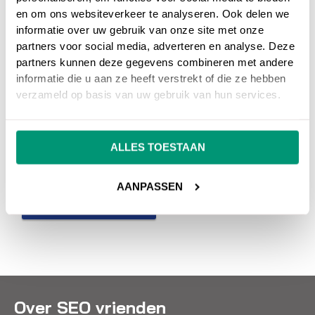
en om ons websiteverkeer te analyseren. Ook delen we
informatie over uw gebruik van onze site met onze
Heb je nog vragen over
Cost-per-click (cpc)
,
partners voor social media, adverteren en analyse. Deze
neem dan gerust contact met ons op.
partners kunnen deze gegevens combineren met andere
informatie die u aan ze heeft verstrekt of die ze hebben
Wil je meer weten over online marketing om je
verzameld op basis van uw gebruik van hun services.
website beter vindbaar te maken?
Wij
adviseren en helpen je graag bij SEO
ALLES TOESTAAN
zoekmachine optimalisatie en SEA
zoekmachine adverteren.
AANPASSEN
NEEM CONTACT OP
Over SEO vrienden