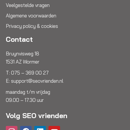
Veelgestelde vragen
Algemene voorwaarden
Privacy policy & cookies
Contact
Bruynvisweg 18
1531 AZ Wormer
T:
075 – 369 00 27
E:
support@seovrienden.nl
maandag t/m vrijdag
09.00 – 17.30 uur
Volg SEO vrienden
I
F
L
Y