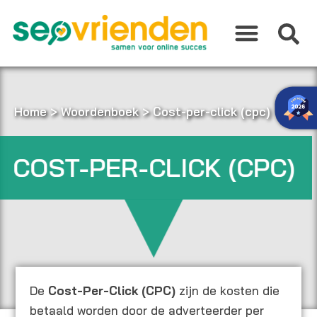
Ga
naar
de
inhoud
Home
>
Woordenboek
>
Cost-per-click (cpc)
COST-PER-CLICK (CPC)
De
Cost-Per-Click (CPC)
zijn de kosten die
betaald worden door de adverteerder per