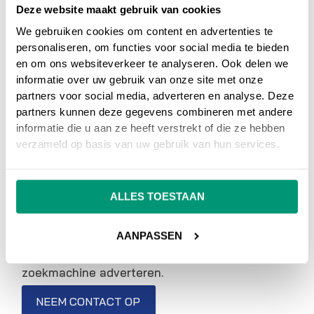
Deze website maakt gebruik van cookies
We gebruiken cookies om content en advertenties te
Op ons
online marketing blog
vind je
personaliseren, om functies voor social media te bieden
interessante artikelen over online marketing, of
en om ons websiteverkeer te analyseren. Ook delen we
ga terug naar ons
online marketing
informatie over uw gebruik van onze site met onze
woordenboek
.
partners voor social media, adverteren en analyse. Deze
partners kunnen deze gegevens combineren met andere
informatie die u aan ze heeft verstrekt of die ze hebben
Heb je nog vragen over
DNS
, neem dan gerust
verzameld op basis van uw gebruik van hun services.
contact met ons op.
Wil je meer weten over online marketing om je
ALLES TOESTAAN
website beter vindbaar te maken?
Wij
adviseren en helpen je graag bij SEO
AANPASSEN
zoekmachine optimalisatie en SEA
zoekmachine adverteren.
NEEM CONTACT OP