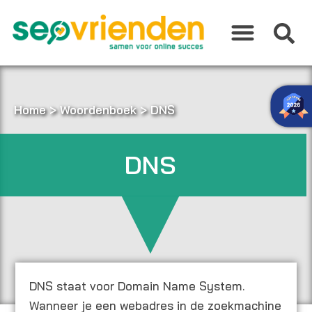
Ga
naar
de
inhoud
Home
>
Woordenboek
>
DNS
DNS
DNS staat voor Domain Name System.
Wanneer je een webadres in de zoekmachine