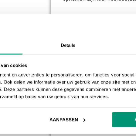
Waarom e-mail 
E-mail marketing is met name 
van klanten te vergroten. Een
kledingwinkel welke zijn klant
Details
de nieuwe collectie of sale be
dus geïnteresseerd in de pro
 van cookies
collecties kenbaar te maken,
ent en advertenties te personaliseren, om functies voor social
gaan bestellen.
. Ook delen we informatie over uw gebruik van onze site met on
e. Deze partners kunnen deze gegevens combineren met andere i
Je kunt e-mail marketing oo
erzameld op basis van uw gebruik van hun services.
verzamelen of juist meer te 
kent het vast.
“Schrijf je in 
AANPASSEN
korting op je eerste aankoop!
nieuwe klanten aan zich te bin