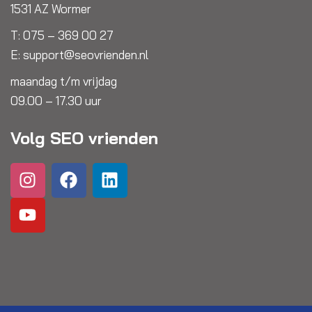
1531 AZ Wormer
T:
075 – 369 00 27
E:
support@seovrienden.nl
maandag t/m vrijdag
09.00 – 17.30 uur
Volg SEO vrienden
I
Y
F
L
n
o
a
i
s
u
c
n
t
t
e
k
a
u
b
e
g
b
o
d
r
e
o
i
a
k
n
m