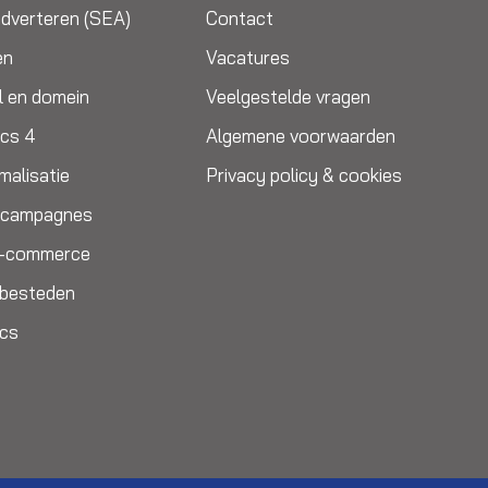
dverteren (SEA)
Contact
en
Vacatures
l en domein
Veelgestelde vragen
ics 4
Algemene voorwaarden
malisatie
Privacy policy & cookies
e campagnes
E-commerce
itbesteden
ics