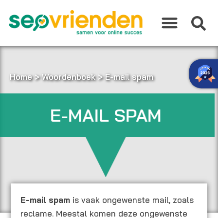
Ga
naar
de
inhoud
Home
>
Woordenboek
>
E-mail spam
E-MAIL SPAM
E-mail spam
is vaak ongewenste mail, zoals
reclame. Meestal komen deze ongewenste