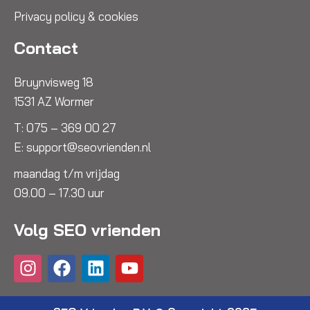
Privacy policy & cookies
Contact
Bruynvisweg 18
1531 AZ Wormer
T:
075 – 369 00 27
E:
support@seovrienden.nl
maandag t/m vrijdag
09.00 – 17.30 uur
Volg SEO vrienden
I
F
L
Y
n
a
i
o
s
c
n
u