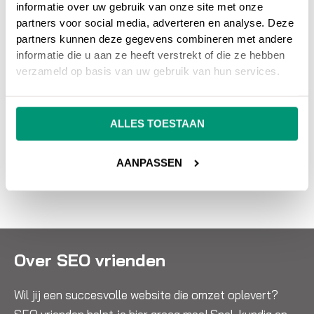
gerust contact met ons op.
informatie over uw gebruik van onze site met onze
partners voor social media, adverteren en analyse. Deze
partners kunnen deze gegevens combineren met andere
Wil je meer weten over online marketing om je
informatie die u aan ze heeft verstrekt of die ze hebben
website beter vindbaar te maken?
Wij
verzameld op basis van uw gebruik van hun services.
adviseren en helpen je graag bij SEO
zoekmachine optimalisatie en SEA
ALLES TOESTAAN
zoekmachine adverteren.
NEEM CONTACT OP
AANPASSEN
Over SEO vrienden
Wil jij een succesvolle website die omzet oplevert?