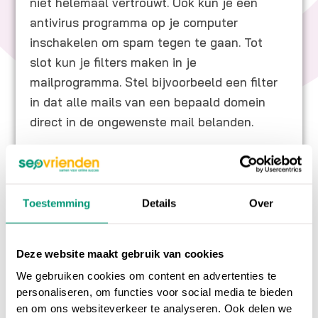
niet helemaal vertrouwt. Ook kun je een
antivirus programma op je computer
inschakelen om spam tegen te gaan. Tot
slot kun je filters maken in je
mailprogramma. Stel bijvoorbeeld een filter
in dat alle mails van een bepaald domein
direct in de ongewenste mail belanden.
Toestemming
Details
Over
Op ons
online marketing blog
vind je
interessante artikelen over online marketing, of
ga terug naar ons
online marketing
Deze website maakt gebruik van cookies
woordenboek
.
We gebruiken cookies om content en advertenties te
personaliseren, om functies voor social media te bieden
Heb je nog vragen over
E-mail spam
, neem dan
en om ons websiteverkeer te analyseren. Ook delen we