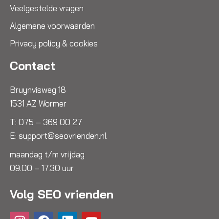
Veelgestelde vragen
Algemene voorwaarden
Privacy policy & cookies
Contact
Bruynvisweg 18
1531 AZ Wormer
T:
075 – 369 00 27
E:
support@seovrienden.nl
maandag t/m vrijdag
09.00 – 17.30 uur
Volg SEO vrienden
I
F
L
Y