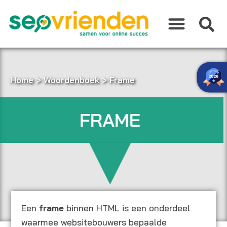
Ga
naar
de
inhoud
Home
>
Woordenboek
>
Frame
FRAME
Een
frame
binnen HTML is een onderdeel
waarmee websitebouwers bepaalde