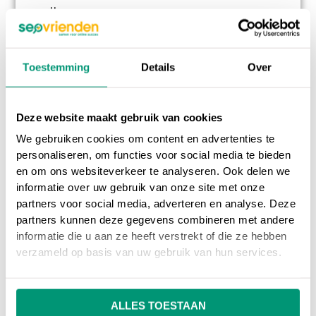
sneller.
Nadelen:
Toestemming
Details
Over
Mensen die vanuit de zoekmachines
naar je website komen, missen vaak
het menu wanneer je gebruik maakt
Deze website maakt gebruik van cookies
van frames
We gebruiken cookies om content en advertenties te
De knop ‘vorige pagina’ werkt niet bij
personaliseren, om functies voor social media te bieden
websites die gebruik maken van
en om ons websiteverkeer te analyseren. Ook delen we
frames
informatie over uw gebruik van onze site met onze
partners voor social media, adverteren en analyse. Deze
Een aantal zoekmachines ondersteunt
partners kunnen deze gegevens combineren met andere
geen frames, waar je website niet
informatie die u aan ze heeft verstrekt of die ze hebben
geïndexeerd wordt
verzameld op basis van uw gebruik van hun services.
‘Alternatieve zoekmachines’ welke
niet vaak gebruikt worden, hebben
ALLES TOESTAAN
vaak moeite met het tonen van