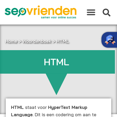
Ga
naar
de
inhoud
Home
>
Woordenboek
>
HTML
HTML
HTML
staat voor
HyperText Markup
Language
. Dit is een codering om aan te