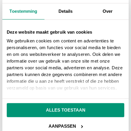
Javascript. Wanneer het écht technisch
wordt, kan een programmeur uitkomst
Toestemming
Details
Over
bieden. Op de website van w3schools.com
kun je zelf leren
hoe HTML
Deze website maakt gebruik van cookies
opgebouwd
wordt.
We gebruiken cookies om content en advertenties te
personaliseren, om functies voor social media te bieden
en om ons websiteverkeer te analyseren. Ook delen we
informatie over uw gebruik van onze site met onze
partners voor social media, adverteren en analyse. Deze
Op ons
online marketing blog
vind je
partners kunnen deze gegevens combineren met andere
interessante artikelen over online marketing, of
informatie die u aan ze heeft verstrekt of die ze hebben
ga terug naar ons
online marketing
verzameld op basis van uw gebruik van hun services.
woordenboek
.
ALLES TOESTAAN
Heb je nog vragen over
HTML
, neem dan gerust
contact met ons op.
AANPASSEN