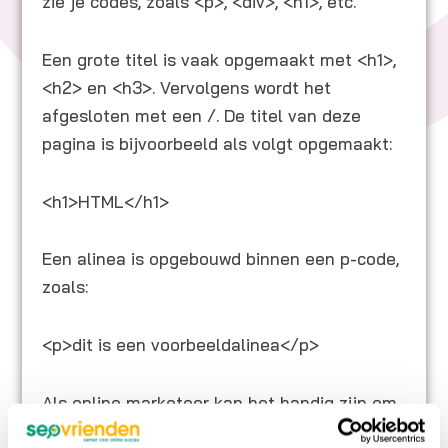
zie je codes, zoals <p>, <div>, <h1>, etc.
Een grote titel is vaak opgemaakt met <h1>,
<h2> en <h3>. Vervolgens wordt het
afgesloten met een /. De titel van deze
pagina is bijvoorbeeld als volgt opgemaakt:
<h1>HTML</h1>
Een alinea is opgebouwd binnen een p-code,
zoals:
<p>dit is een voorbeeldalinea</p>
Als online marketeer kan het handig zijn om
basiskennis te hebben van HTML, CSS en