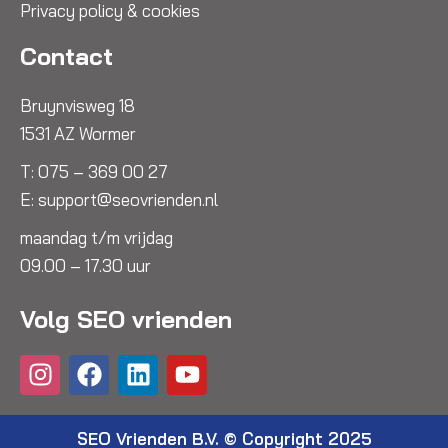
Privacy policy & cookies
Contact
Bruynvisweg 18
1531 AZ Wormer
T:
075 – 369 00 27
E:
support@seovrienden.nl
maandag t/m vrijdag
09.00 – 17.30 uur
Volg SEO vrienden
I
F
L
Y
n
a
i
o
s
c
n
u
t
e
k
t
SEO Vrienden B.V. © Copyright 2025