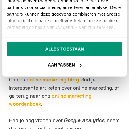
informatie over uw gebruik van onze site met onze
website niet meegenomen in de statistieken
partners voor social media, adverteren en analyse. Deze
van Google Analytics.
partners kunnen deze gegevens combineren met andere
informatie die u aan ze heeft verstrekt of die ze hebben
verzameld op basis van uw gebruik van hun services.
De opties binnen Google Analytics zijn
gigantisch, bovenstaand geeft slechts ene
indicatie van alle mogelijkheden.
ALLES TOESTAAN
AANPASSEN
Op ons
online marketing blog
vind je
interessante artikelen over online marketing, of
ga terug naar ons
online marketing
woordenboek
.
Heb je nog vragen over
Google Analytics
, neem
dan gerust contact met ons op.