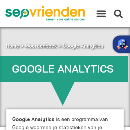
Ga
naar
de
inhoud
Home
>
Woordenboek
>
Google Analytics
GOOGLE ANALYTICS
Google Analytics
is een programma van
Google waarmee je statistieken van je