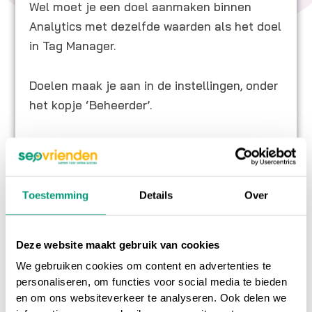
Wel moet je een doel aanmaken binnen
Analytics met dezelfde waarden als het doel
in Tag Manager.
Doelen maak je aan in de instellingen, onder
het kopje ‘Beheerder’.
Filters toepassen
Wat veel gebruikers vergeten, is het
uitsluiten van eigen verkeer op de website.
Toestemming
Details
Over
Stel, je bent zelf de hele dag bezig met het
aanpassen van je website. Dan zul je die dag
een hoop bezoekers zien in Analytics. Dit
Deze website maakt gebruik van cookies
geeft een vertekend beeld, aangezien je zelf
We gebruiken cookies om content en advertenties te
personaliseren, om functies voor social media te bieden
die bezoeker bent. Door je eigen
IP adres
uit
en om ons websiteverkeer te analyseren. Ook delen we
te sluiten, worden je eigen bezoeken aan de