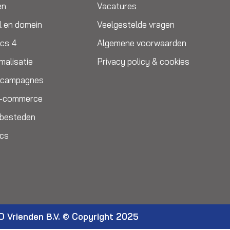
en
Vacatures
l en domein
Veelgestelde vragen
ics 4
Algemene voorwaarden
malisatie
Privacy policy & cookies
e campagnes
E-commerce
itbesteden
ics
O Vrienden B.V. © Copyright 2025