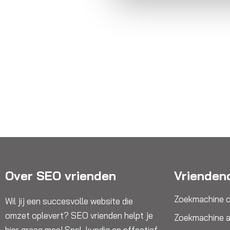
Over SEO vrienden
Vrienden
Zoekmachine o
Wil jij een succesvolle website die
omzet oplevert? SEO vrienden helpt je
Zoekmachine a
hier graag mee! Snel, kundig en effectief.