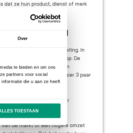
is dat ze hun product, dienst of merk
encer marketing
Over
 groeien in de markt en
overwegen influencer marketing. In
turen ze een paar schoenen op. De
n dragen en promoten in zijn
 media te bieden en om ons
eze promotie krijgt de influencer 3 paar
ze partners voor social
nformatie die u aan ze heeft
kunnen kiezen voor influencer
l langer actief zijn. Ook de
ALLES TOESTAAN
 marketing kan variëren.
 van de markt of een hogere omzet