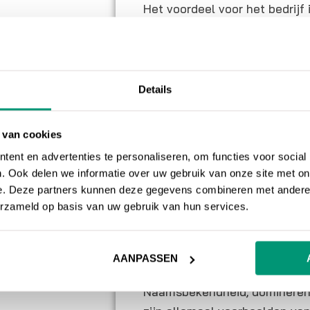
Het voordeel voor het bedrijf 
promoten.
Voorbeeld influ
Details
Een nieuw schoenenbedrijf wil
naamsbekendheid creëren. Ze 
overleg met een influencer s
 van cookies
influencer moet deze schoene
ent en advertenties te personaliseren, om functies voor social
volgende video. In ruil voor d
. Ook delen we informatie over uw gebruik van onze site met on
e. Deze partners kunnen deze gegevens combineren met andere i
schoenen en 300 euro.
erzameld op basis van uw gebruik van hun services.
Niet alleen nieuwe bedrijven 
marketing, ook bedrijven die a
AANPASSEN
doelstellingen van influencer
Naamsbekendheid, domineren