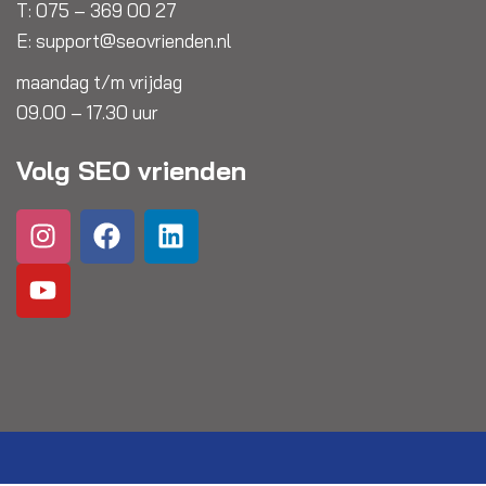
T:
075 – 369 00 27
E:
support@seovrienden.nl
maandag t/m vrijdag
09.00 – 17.30 uur
Volg SEO vrienden
I
Y
F
L
n
o
a
i
s
u
c
n
t
t
e
k
a
u
b
e
g
b
o
d
r
e
o
i
a
k
n
m