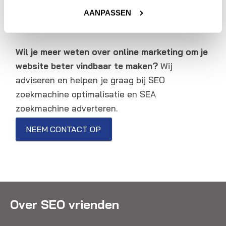
(keyword spam)
, neem dan gerust contact met
AANPASSEN
ons op.
Wil je meer weten over online marketing om je
website beter vindbaar te maken?
Wij
adviseren en helpen je graag bij SEO
zoekmachine optimalisatie en SEA
zoekmachine adverteren.
NEEM CONTACT OP
Over SEO vrienden