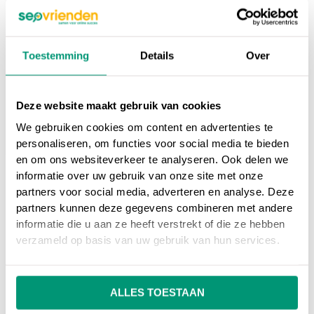
stevig. Neem nu contact met ons op over
verstelbare krukken!”
Toestemming
Details
Over
Zoals je kunt zien, leest de tekst niet lekker.
In elke zin staat het zoekwoord ‘verstelbare
krukken’. Vermijd dit! Al is dit wel erg
Deze website maakt gebruik van cookies
overdreven hoor..
We gebruiken cookies om content en advertenties te
personaliseren, om functies voor social media te bieden
en om ons websiteverkeer te analyseren. Ook delen we
informatie over uw gebruik van onze site met onze
partners voor social media, adverteren en analyse. Deze
Op ons
online marketing blog
vind je
partners kunnen deze gegevens combineren met andere
informatie die u aan ze heeft verstrekt of die ze hebben
interessante artikelen over online marketing, of
verzameld op basis van uw gebruik van hun services.
ga terug naar ons
online marketing
woordenboek
.
ALLES TOESTAAN
Heb je nog vragen over
Keyword stuffing