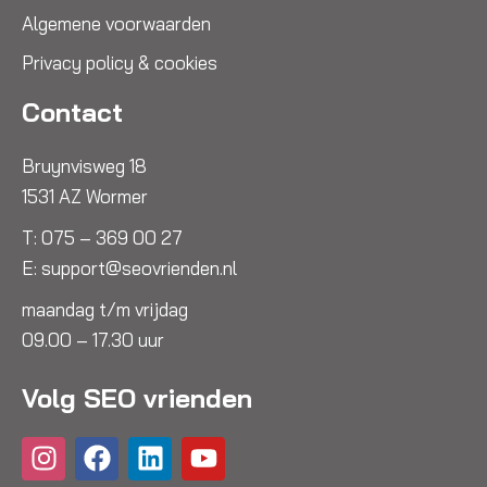
Algemene voorwaarden
Privacy policy & cookies
Contact
Bruynvisweg 18
1531 AZ Wormer
T:
075 – 369 00 27
E:
support@seovrienden.nl
maandag t/m vrijdag
09.00 – 17.30 uur
Volg SEO vrienden
I
F
L
Y
n
a
i
o