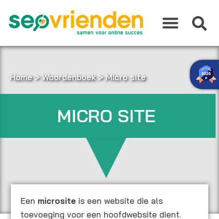
Ga
naar
de
inhoud
Home
>
Woordenboek
>
Micro site
MICRO SITE
Een
microsite
is een website die als
toevoeging voor een hoofdwebsite dient.