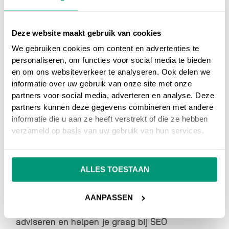
veel tijd in het optimaliseren van je nieuwe
website.
Deze website maakt gebruik van cookies
We gebruiken cookies om content en advertenties te
personaliseren, om functies voor social media te bieden
en om ons websiteverkeer te analyseren. Ook delen we
Op ons
online marketing blog
vind je
informatie over uw gebruik van onze site met onze
interessante artikelen over online marketing, of
partners voor social media, adverteren en analyse. Deze
ga terug naar ons
online marketing
partners kunnen deze gegevens combineren met andere
woordenboek
.
informatie die u aan ze heeft verstrekt of die ze hebben
verzameld op basis van uw gebruik van hun services.
Heb je nog vragen over
Micro site
, neem dan
gerust contact met ons op.
ALLES TOESTAAN
Wil je meer weten over online marketing om je
AANPASSEN
website beter vindbaar te maken?
Wij
adviseren en helpen je graag bij SEO