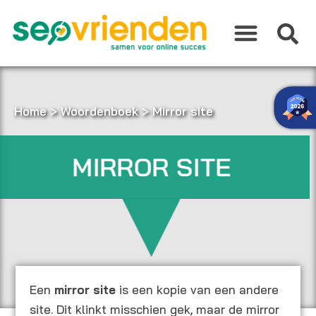
Ga
naar
de
inhoud
Home
>
Woordenboek
>
Mirror site
MIRROR SITE
Een
mirror
site
is een kopie van een andere
site. Dit klinkt misschien gek, maar de mirror