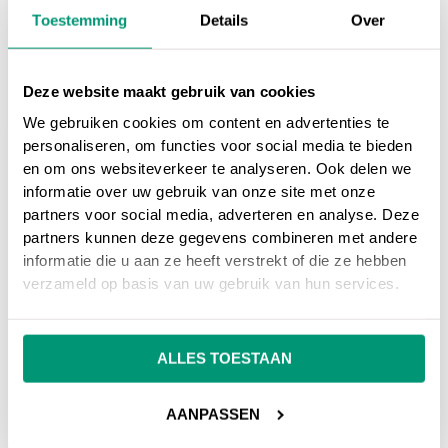
een website langzaam is doordat de website
Toestemming
Details
Over
veel bezocht wordt bijvoorbeeld. Om de
drukte te verdelen, worden mirror sites
ingezet.
Deze website maakt gebruik van cookies
We gebruiken cookies om content en advertenties te
personaliseren, om functies voor social media te bieden
en om ons websiteverkeer te analyseren. Ook delen we
informatie over uw gebruik van onze site met onze
Op ons
online marketing blog
vind je
partners voor social media, adverteren en analyse. Deze
interessante artikelen over online marketing, of
partners kunnen deze gegevens combineren met andere
ga terug naar ons
online marketing
informatie die u aan ze heeft verstrekt of die ze hebben
verzameld op basis van uw gebruik van hun services.
woordenboek
.
Heb je nog vragen over
Mirror site
, neem dan
ALLES TOESTAAN
gerust contact met ons op.
AANPASSEN
Wil je meer weten over online marketing om je