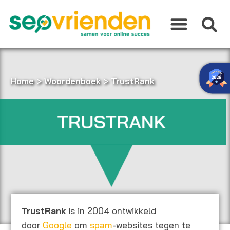
Ga
naar
de
inhoud
Home
>
Woordenboek
>
TrustRank
TRUSTRANK
TrustRank
is in 2004 ontwikkeld
door
Google
om
spam
-websites tegen te