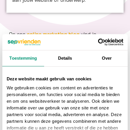
Op ons
online marketing blog
vind je
interessante artikelen over online marketing, of
ga terug naar ons
online marketing
woordenboek
.
Toestemming
Details
Over
Heb je nog vragen over
TrustRank
, neem dan
Deze website maakt gebruik van cookies
gerust contact met ons op.
We gebruiken cookies om content en advertenties te
personaliseren, om functies voor social media te bieden
Wil je meer weten over online marketing om je
en om ons websiteverkeer te analyseren. Ook delen we
website beter vindbaar te maken?
Wij
informatie over uw gebruik van onze site met onze
partners voor social media, adverteren en analyse. Deze
adviseren en helpen je graag bij SEO
partners kunnen deze gegevens combineren met andere
zoekmachine optimalisatie en SEA
informatie die u aan ze heeft verstrekt of die ze hebben