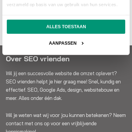
zoekmachine adverteren.
verzameld op basis van uw gebruik van hun services.
NEEM CONTACT OP
ALLES TOESTAAN
AANPASSEN
Over SEO vrienden
Wil jij een succesvolle website die omzet oplevert?
SEO vrienden helpt je hier graag mee! Snel, kundig en
effectief. SEO, Google Ads, design, websitebouw en
meer. Alles onder één dak.
Wil je weten wat wij voor jou kunnen betekenen? Neem
contact met ons op voor een vrijblijvende
kennismaking!