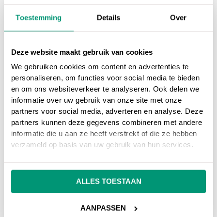
flow van je eigen website. Citation flow
draait voornamelijk om de hoeveelheid en de
Toestemming
Details
Over
sterkte van een backlink en website, de
Trust Flow geeft weer hoe betrouwbaar de
Deze website maakt gebruik van cookies
backlink is.
We gebruiken cookies om content en advertenties te
personaliseren, om functies voor social media te bieden
en om ons websiteverkeer te analyseren. Ook delen we
informatie over uw gebruik van onze site met onze
partners voor social media, adverteren en analyse. Deze
Op ons
online marketing blog
vind je
partners kunnen deze gegevens combineren met andere
interessante artikelen over online marketing, of
informatie die u aan ze heeft verstrekt of die ze hebben
ga terug naar ons
online marketing
verzameld op basis van uw gebruik van hun services.
woordenboek
.
ALLES TOESTAAN
Heb je nog vragen over
Trust flow
, neem dan
gerust contact met ons op.
AANPASSEN