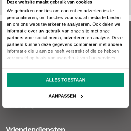
Deze website maakt gebruik van cookies
We gebruiken cookies om content en advertenties te
personaliseren, om functies voor social media te bieden
en om ons websiteverkeer te analyseren. Ook delen we
informatie over uw gebruik van onze site met onze
Over SEO vrienden
partners voor social media, adverteren en analyse. Deze
partners kunnen deze gegevens combineren met andere
Wil jij een succesvolle website die omzet oplevert?
informatie die u aan ze heeft verstrekt of die ze hebben
SEO vrienden helpt je hier graag mee! Snel, kundig en
verzameld op basis van uw gebruik van hun services.
effectief. SEO, Google Ads, design, websitebouw en
meer. Alles onder één dak.
ALLES TOESTAAN
Wil je weten wat wij voor jou kunnen betekenen? Neem
AANPASSEN
contact met ons op voor een vrijblijvende
kennismaking!
Vriendendiensten