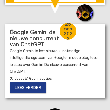
25
sep
Ai
Google Gemini de
202
nieuwe concurrent
3
van ChatGPT
Google Gemini is het nieuwe kunstmatige
intelligentie systeem van Google. In deze blog lees
je alles over Gemini. De nieuwe concurrent van
ChatGPT.
Jesse
Geen reacties
LEES VERDER