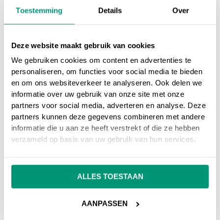
model van ChatGPT.
Toestemming
Details
Over
Meta kondigde onlangs de lancering aan van
Llama
Deze website maakt gebruik van cookies
2
, een open-source AI-model, in samenwerking met
Microsoft. Het bedrijf lijkt toegewijd aan het op
We gebruiken cookies om content en advertenties te
personaliseren, om functies voor social media te bieden
verantwoorde wijze creëren van AI die
en om ons websiteverkeer te analyseren. Ook delen we
toegankelijker is.
informatie over uw gebruik van onze site met onze
partners voor social media, adverteren en analyse. Deze
partners kunnen deze gegevens combineren met andere
Toe aan online marketing hulp van een echte
informatie die u aan ze heeft verstrekt of die ze hebben
vriend?
Wacht niet langer en laat je online succes
verzameld op basis van uw gebruik van hun services.
beginnen met SEO vrienden B.V.!
BEL OF MAIL ONS
ALLES TOESTAAN
AANPASSEN