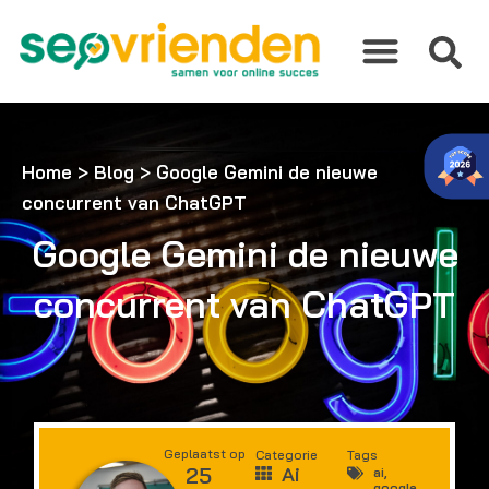
Ga
naar
de
inhoud
Home
>
Blog
>
Google Gemini de nieuwe
concurrent van ChatGPT
Google Gemini de nieuwe
concurrent van ChatGPT
Geplaatst op
Categorie
Tags
25
Ai
ai
,
google
,