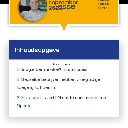
september
Jesse
google
2023
gemini
Inhoudsopgave
Geschreven
door
1. Google Gemini wordt multimodaal
2. Bepaalde bedrijven hebben vroegtijdige
toegang tot Gemini
3. Meta werkt aan LLM om te concurreren met
OpenAI