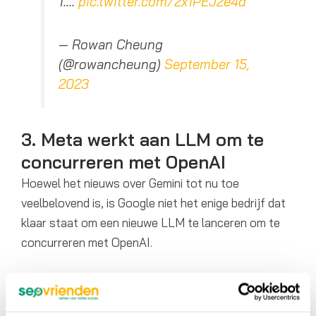
1.…
pic.twitter.com/2x1PEJ2e4d
— Rowan Cheung
(@rowancheung)
September 15,
2023
3. Meta werkt aan LLM om te
concurreren met OpenAI
Hoewel het nieuws over Gemini tot nu toe
veelbelovend is, is Google niet het enige bedrijf dat
klaar staat om een nieuwe LLM te lanceren om te
concurreren met OpenAI.
Volgens de Wall Street Journal werkt Meta ook aan
een AI-model dat kan concurreren met het GPT-