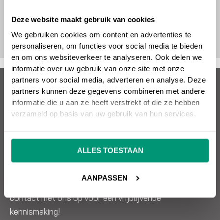
Deze website maakt gebruik van cookies
We gebruiken cookies om content en advertenties te
personaliseren, om functies voor social media te bieden
en om ons websiteverkeer te analyseren. Ook delen we
informatie over uw gebruik van onze site met onze
partners voor social media, adverteren en analyse. Deze
Over SEO vrienden
partners kunnen deze gegevens combineren met andere
informatie die u aan ze heeft verstrekt of die ze hebben
Wil jij een succesvolle website die omzet oplevert?
verzameld op basis van uw gebruik van hun services.
SEO vrienden helpt je hier graag mee! Snel, kundig en
effectief. SEO, Google Ads, design, websitebouw en
ALLES TOESTAAN
meer. Alles onder één dak.
AANPASSEN
Wil je weten wat wij voor jou kunnen betekenen? Neem
contact met ons op voor een vrijblijvende
kennismaking!