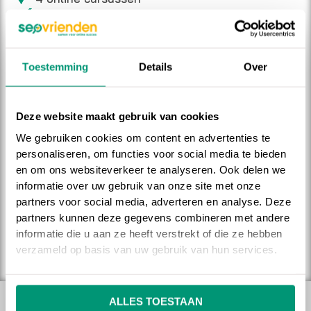
Inlogomgeving voor cursisten
Downloadbaar e-book
Koppeling met WooCommerce webshop
Toestemming
Details
Over
Veilig betalen met Ideal
Deze website maakt gebruik van cookies
GA NAAR CASE
We gebruiken cookies om content en advertenties te
personaliseren, om functies voor social media te bieden
BEKIJK ALLE CASES
en om ons websiteverkeer te analyseren. Ook delen we
informatie over uw gebruik van onze site met onze
partners voor social media, adverteren en analyse. Deze
partners kunnen deze gegevens combineren met andere
informatie die u aan ze heeft verstrekt of die ze hebben
Hayo
verzameld op basis van uw gebruik van hun services.
ALLES TOESTAAN