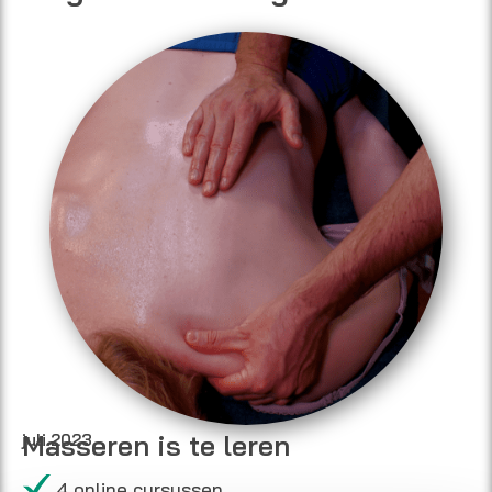
Masseren is te leren
juli 2023
4 online cursussen