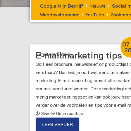
Google Mijn Bedrijf
Nieuws
Social 
Webdevelopment
YouTube
Zoekmach
07 
20
E-mailmarketing tips
E-mail marketing
Ooit een brochure, nieuwsbrief of productlijst
verstuurd? Dan heb je ooit wel eens te maken
marketing. E-mail marketing omvat alle marketi
per mail verstuurd worden. Deze marketingtech
menig marketeer ingezet en kan ook jouw bedr
verder over de voordelen en tips voor e-mail m
Sven
Geen reacties
LEES VERDER