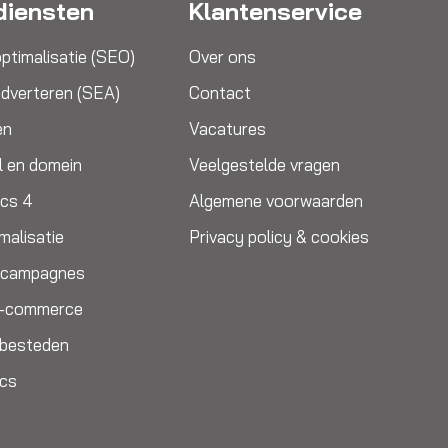
diensten
Klantenservice
ptimalisatie (SEO)
Over ons
dverteren (SEA)
Contact
en
Vacatures
l en domein
Veelgestelde vragen
ics 4
Algemene voorwaarden
malisatie
Privacy policy & cookies
e campagnes
E-commerce
itbesteden
ics