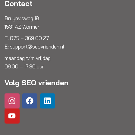
Contact
Bruynvisweg 18
1531 AZ Wormer
T:
075 – 369 00 27
E:
support@seovrienden.nl
maandag t/m vrijdag
09.00 – 17.30 uur
Volg SEO vrienden
I
Y
F
L
n
o
a
i
s
u
c
n
t
t
e
k
a
u
b
e
g
b
o
d