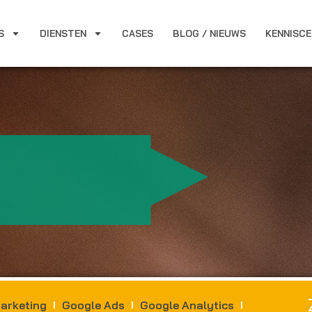
S
DIENSTEN
CASES
BLOG / NIEUWS
KENNISC
arketing
Google Ads
Google Analytics