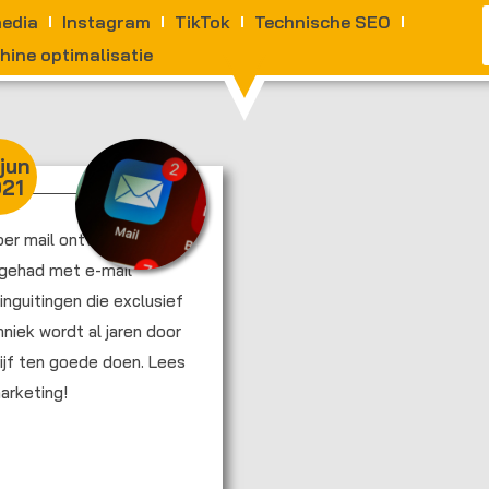
media
Instagram
TikTok
Technische SEO
ine optimalisatie
jun
21
 per mail ontvangen of
 gehad met e-mail
nguitingen die exclusief
niek wordt al jaren door
ijf ten goede doen. Lees
arketing!