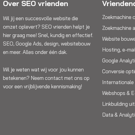
Over SEO vrienden
Vrienden
Zoekmachine o
Wil jij een succesvolle website die
omzet oplevert? SEO vrienden helpt je
Zoekmachine a
hier graag mee! Snel, kundig en effectief.
Website bouw
SEO, Google Ads, design, websitebouw
Hosting, e-mai
en meer. Alles onder één dak.
Google Analyt
Wil je weten wat wij voor jou kunnen
Conversie opti
betekenen? Neem contact met ons op
International
voor een vrijblijvende kennismaking!
Webshops & 
Linkbuilding u
Data & Analyt