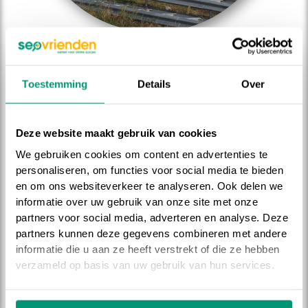
Inpakomed B.V.
juli 2023
Volledig nieuwe huisstijl en logo
Toestemming
Details
Over
Verhuisd naar nieuw domeinnaam
Zelfde instellingen als voorgaande website
Deze website maakt gebruik van cookies
GA NAAR CASE
We gebruiken cookies om content en advertenties te
personaliseren, om functies voor social media te bieden
en om ons websiteverkeer te analyseren. Ook delen we
BEKIJK ALLE CASES
informatie over uw gebruik van onze site met onze
partners voor social media, adverteren en analyse. Deze
partners kunnen deze gegevens combineren met andere
informatie die u aan ze heeft verstrekt of die ze hebben
verzameld op basis van uw gebruik van hun services.
Sven