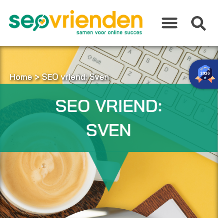
Ga
naar
de
inhoud
Home
>
SEO vriend: Sven
SEO VRIEND:
SVEN