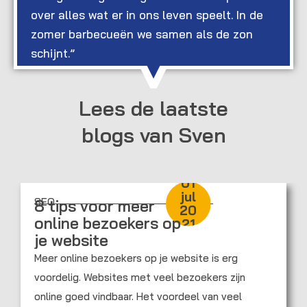
over alles wat er in ons leven speelt. In de
zomer barbecueën we samen als de zon
schijnt.”
Lees de laatste
blogs van Sven
01
jul
SEO
8 tips voor meer
20
online bezoekers op
21
je website
Meer online bezoekers op je website is erg
voordelig. Websites met veel bezoekers zijn
online goed vindbaar. Het voordeel van veel