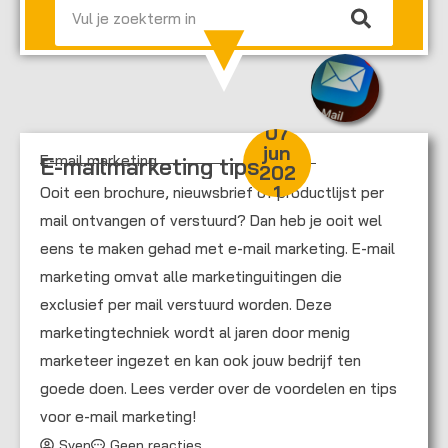
07
jun
E-mail marketing
E-mailmarketing tips
202
1
Ooit een brochure, nieuwsbrief of productlijst per
mail ontvangen of verstuurd? Dan heb je ooit wel
eens te maken gehad met e-mail marketing. E-mail
marketing omvat alle marketinguitingen die
exclusief per mail verstuurd worden. Deze
marketingtechniek wordt al jaren door menig
marketeer ingezet en kan ook jouw bedrijf ten
goede doen. Lees verder over de voordelen en tips
voor e-mail marketing!
Sven
Geen reacties