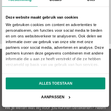
Deze website maakt gebruik van cookies
We gebruiken cookies om content en advertenties te
personaliseren, om functies voor social media te bieden
en om ons websiteverkeer te analyseren. Ook delen we
informatie over uw gebruik van onze site met onze
partners voor social media, adverteren en analyse. Deze
partners kunnen deze gegevens combineren met andere
Over SEO vrienden
informatie die u aan ze heeft verstrekt of die ze hebben
verzameld op basis van uw gebruik van hun services.
Wil jij een succesvolle website die omzet oplevert?
SEO vrienden helpt je hier graag mee! Snel, kundig en
ALLES TOESTAAN
effectief. SEO, Google Ads, design, websitebouw en
meer. Alles onder één dak.
AANPASSEN
Wil je weten wat wij voor jou kunnen betekenen? Neem