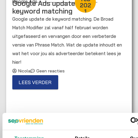
Google Ads
Google Ads update
informatie over uw gebruik van onze site met onze
202
partners voor social media, adverteren en analyse. Deze
keyword matching
1
partners kunnen deze gegevens combineren met andere
Google update de keyword matching. De Broad
informatie die u aan ze heeft verstrekt of die ze hebben
Match Modifier zal vanaf half februari worden
verzameld op basis van uw gebruik van hun services.
uitgefaseerd en vervangen door een verbeterde
versie van Phrase Match. Wat de update inhoudt en
wat het voor jou als adverteerder betekent lees je
ALLES TOESTAAN
hier!
AANPASSEN
Nicola
Geen reacties
LEES VERDER