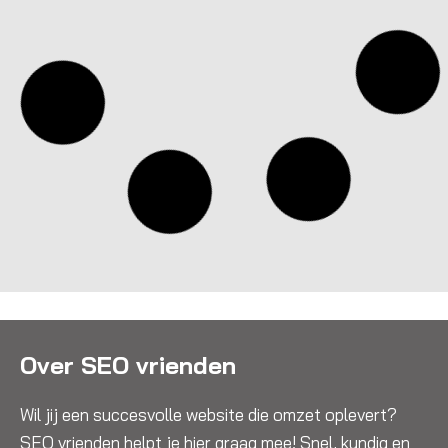
veranderingen in de samenleving. Onder andere
kleine en middelgrote bedrijven (het mkb) maken
een moeilijke tijd door. In Nederland valt een groot
deel van het bedrijfsleven onder het mkb. Zij zijn
namelijk verantwoordelijk voor maar liefst 70% van
de werkgelegenheid van Nederland. Google is
echter bereid om te helpen en onze mkb’ers een
steuntje in de rug te bieden.
Jesse
Geen reacties
LEES VERDER