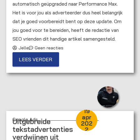
automatisch geüpgraded naar Performance Max.
Het is voor jou als adverteerder dus heel belangrijk
dat je goed voorbereidt bent op deze update. Om
jou goed voor te bereiden, heeft de redactie van
SEO vrienden dit handige artikel samengesteld.
Jelle
Geen reacties
LEES VERDER
19
apr
Google Ads
Uitgebreide
202
tekstadvertenties
2
verdwijnen uit