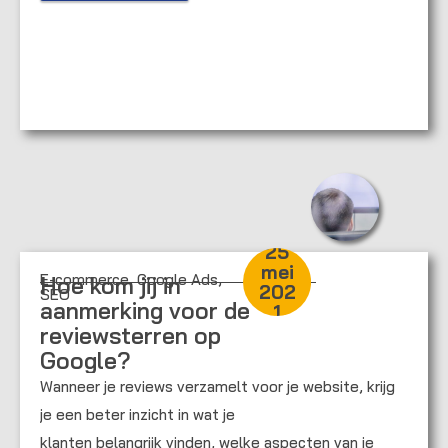
25
mei
E-commerce
,
Google Ads
,
Hoe kom jij in
202
SEO
aanmerking voor de
1
reviewsterren op
Google?
Wanneer je reviews verzamelt voor je website, krijg
je een beter inzicht in wat je
klanten belangrijk vinden, welke aspecten van je