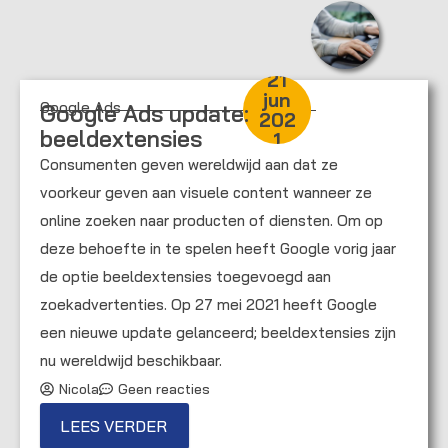
21
jun
Google Ads
Google Ads update:
202
beeldextensies
1
Consumenten geven wereldwijd aan dat ze
voorkeur geven aan visuele content wanneer ze
online zoeken naar producten of diensten. Om op
deze behoefte in te spelen heeft Google vorig jaar
de optie beeldextensies toegevoegd aan
zoekadvertenties. Op 27 mei 2021 heeft Google
een nieuwe update gelanceerd; beeldextensies zijn
nu wereldwijd beschikbaar.
Nicola
Geen reacties
LEES VERDER