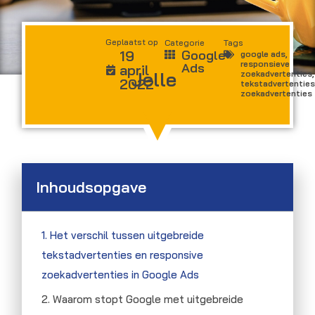
Geplaatst op
Categorie
Tags
19
Google
google ads
,
responsieve
Ads
april
Jelle
zoekadvertenties
,
2022
tekstadvertenties
zoekadvertenties
Inhoudsopgave
1. Het verschil tussen uitgebreide
tekstadvertenties en responsive
zoekadvertenties in Google Ads
2. Waarom stopt Google met uitgebreide