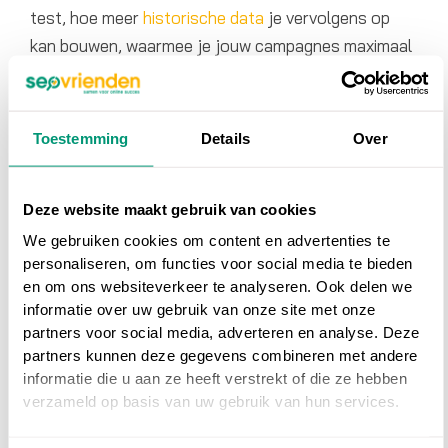
test, hoe meer
historische data
je vervolgens op
kan bouwen, waarmee je jouw campagnes maximaal
kunt optimaliseren!
Voor het maken van de responsieve
Toestemming
Details
Over
zoekadvertenties heeft Google een aantal handige
tips op een rijtje gezet, deze delen we graag met je:
Deze website maakt gebruik van cookies
Tip 1: Gebruik content van je best
We gebruiken cookies om content en advertenties te
personaliseren, om functies voor social media te bieden
presterende uitgebreide
en om ons websiteverkeer te analyseren. Ook delen we
tekstadvertenties
informatie over uw gebruik van onze site met onze
De eerste tip is om goed presterende
content
van
partners voor social media, adverteren en analyse. Deze
uitgebreide tekstadvertenties opnieuw te gebruiken
partners kunnen deze gegevens combineren met andere
voor je responsieve zoekadvertenties. Je weet
informatie die u aan ze heeft verstrekt of die ze hebben
verzameld op basis van uw gebruik van hun services.
namelijk al dat deze content in de smaak valt bij
jouw doelgroep! Let hierbij vooral op de beoordeling