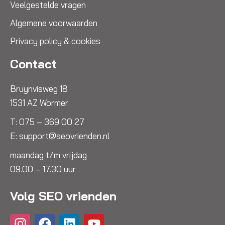
Veelgestelde vragen
Algemene voorwaarden
Privacy policy & cookies
Contact
Bruynvisweg 18
1531 AZ Wormer
T:
075 – 369 00 27
E:
support@seovrienden.nl
maandag t/m vrijdag
09.00 – 17.30 uur
Volg SEO vrienden
I
F
L
Y