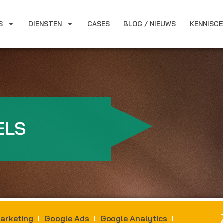
S
DIENSTEN
CASES
BLOG / NIEUWS
KENNISC
ELS
arketing
Google Ads
Google Analytics