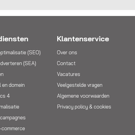
diensten
Klantenservice
ptimalisatie (SEO)
Over ons
dverteren (SEA)
Contact
en
Vacatures
l en domein
Veelgestelde vragen
ics 4
Algemene voorwaarden
malisatie
Privacy policy & cookies
e campagnes
E-commerce