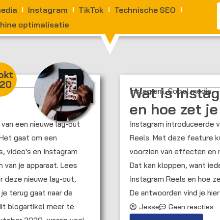
media
Instagram
TikTok
Technische SEO
ine optimalisatie
okt
20
Wat is Insta
Instagram
,
Social media
en hoe zet je
van een nieuwe lay-out
Instagram introduceerde v
d. Het gaat om een
Reels. Met deze feature k
s, video's en Instagram
voorzien van effecten en
 van je apparaat. Lees
Dat kan kloppen, want iede
 deze nieuwe lay-out,
Instagram Reels en hoe zet
je terug gaat naar de
De antwoorden vind je hier
Jesse
Geen reacties