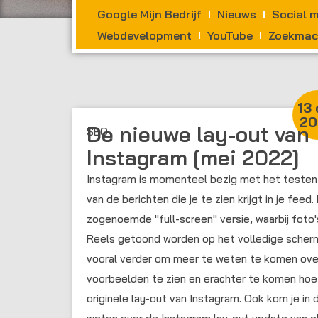
Google Mijn Bedrijf
Nieuws
Social 
Webdevelopment
YouTube
Zoekmach
13 
20
De nieuwe lay-out van
SEO
Instagram [mei 2022]
Instagram is momenteel bezig met het testen 
van de berichten die je te zien krijgt in je fee
zogenoemde "full-screen" versie, waarbij foto'
Reels getoond worden op het volledige scherm
vooral verder om meer te weten te komen over
voorbeelden te zien en erachter te komen hoe 
originele lay-out van Instagram. Ook kom je in dit blogartikel meer te