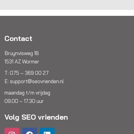
Contact
Bruynvisweg 18
1531 AZ Wormer
T:
075 – 369 00 27
E:
support@seovrienden.nl
maandag t/m vrijdag
09.00 – 17.30 uur
Volg SEO vrienden
I
Y
F
L