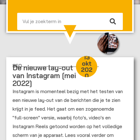
Zoeken
13
okt
SEO
De nieuwe lay-out
202
van Instagram [mei
0
2022]
Instagram is momenteel bezig met het testen van
een nieuwe lay-out van de berichten die je te zien
krijgt in je feed. Het gaat om een zogenoemde
"full-screen" versie, waarbij foto's, video's en
Instagram Reels getoond worden op het volledige
scherm van je apparaat. Lees vooral verder om