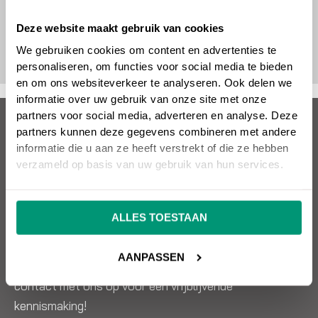
Deze website maakt gebruik van cookies
We gebruiken cookies om content en advertenties te
personaliseren, om functies voor social media te bieden
en om ons websiteverkeer te analyseren. Ook delen we
informatie over uw gebruik van onze site met onze
partners voor social media, adverteren en analyse. Deze
Over SEO vrienden
partners kunnen deze gegevens combineren met andere
informatie die u aan ze heeft verstrekt of die ze hebben
Wil jij een succesvolle website die omzet oplevert?
verzameld op basis van uw gebruik van hun services.
SEO vrienden helpt je hier graag mee! Snel, kundig en
effectief. SEO, Google Ads, design, websitebouw en
ALLES TOESTAAN
meer. Alles onder één dak.
AANPASSEN
Wil je weten wat wij voor jou kunnen betekenen? Neem
contact met ons op voor een vrijblijvende
kennismaking!