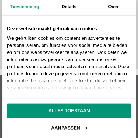
Toestemming
Details
Over
Deze website maakt gebruik van cookies
We gebruiken cookies om content en advertenties te
personaliseren, om functies voor social media te bieden
en om ons websiteverkeer te analyseren. Ook delen we
informatie over uw gebruik van onze site met onze
partners voor social media, adverteren en analyse. Deze
partners kunnen deze gegevens combineren met andere
informatie die u aan ze heeft verstrekt of die ze hebben
Over SEO vrienden
verzameld op basis van uw gebruik van hun services.
Wil jij een succesvolle website die omzet oplevert?
ALLES TOESTAAN
SEO vrienden helpt je hier graag mee! Snel, kundig en
effectief. SEO, Google Ads, design, websitebouw en
AANPASSEN
meer. Alles onder één dak.