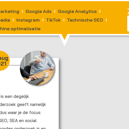
arketing
Google Ads
Google Analytics
media
Instagram
TikTok
Technische SEO
ine optimalisatie
aug
21
is een degelijk
erzoek geeft namelijk
 dus waar je de focus
SEO, SEA en social
woorden onderzoek is en