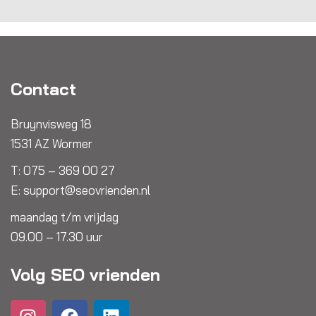
Contact
Bruynvisweg 18
1531 AZ Wormer
T:
075 – 369 00 27
E:
support@seovrienden.nl
maandag t/m vrijdag
09.00 – 17.30 uur
Volg SEO vrienden
I
Y
F
L