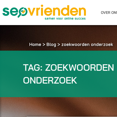
Ga
naar
OVER ON
de
inhoud
Home
>
Blog
>
zoekwoorden onderzoek
TAG: ZOEKWOORDE
ONDERZOEK