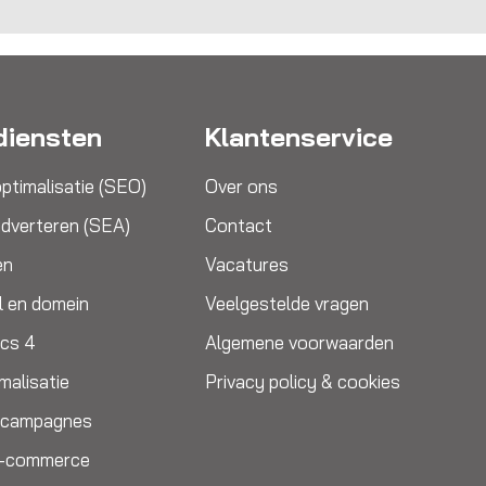
diensten
Klantenservice
ptimalisatie (SEO)
Over ons
dverteren (SEA)
Contact
en
Vacatures
l en domein
Veelgestelde vragen
ics 4
Algemene voorwaarden
malisatie
Privacy policy & cookies
e campagnes
E-commerce