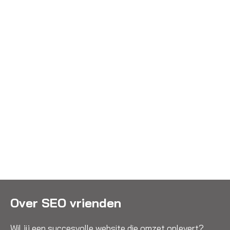
Over SEO vrienden
Wil jij een succesvolle website die omzet oplevert?