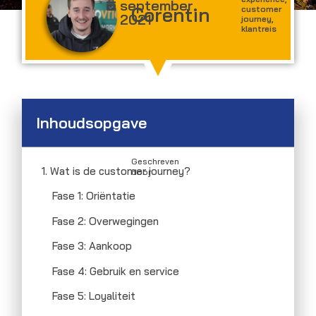
september
Corentin
customer
2021
journey
,
klantreis
Inhoudsopgave
Geschreven
1. Wat is de customer journey?
door
Fase 1: Oriëntatie
Fase 2: Overwegingen
Fase 3: Aankoop
Fase 4: Gebruik en service
Fase 5: Loyaliteit