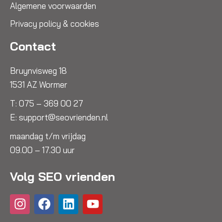
Algemene voorwaarden
Privacy policy & cookies
Contact
Bruynvisweg 18
1531 AZ Wormer
T:
075 – 369 00 27
E:
support@seovrienden.nl
maandag t/m vrijdag
09.00 – 17.30 uur
Volg SEO vrienden
I
F
L
Y
n
a
i
o