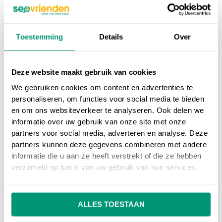
Het belang zit hem vaak in het
aantrekken en behouden van
Toestemming
Details
Over
klanten. Dit wordt veelal gedaan
in de eerste
Deze website maakt gebruik van cookies
(awareness/oriëntatie) en laatste
We gebruiken cookies om content en advertenties te
(loyaliteit) fase.
personaliseren, om functies voor social media te bieden
en om ons websiteverkeer te analyseren. Ook delen we
SEO vrienden
informatie over uw gebruik van onze site met onze
partners voor social media, adverteren en analyse. Deze
partners kunnen deze gegevens combineren met andere
informatie die u aan ze heeft verstrekt of die ze hebben
Ook weet je nu goed welke zaken beter kunnen
verzameld op basis van uw gebruik van hun services.
binnen de klantreis. Verloopt het aankoopproces
soepel? Voorzie je de klant van genoeg informatie?
Of geef je misschien te veel informatie? Dit soort
ALLES TOESTAAN
vragen kan je naderhand beantwoorden.