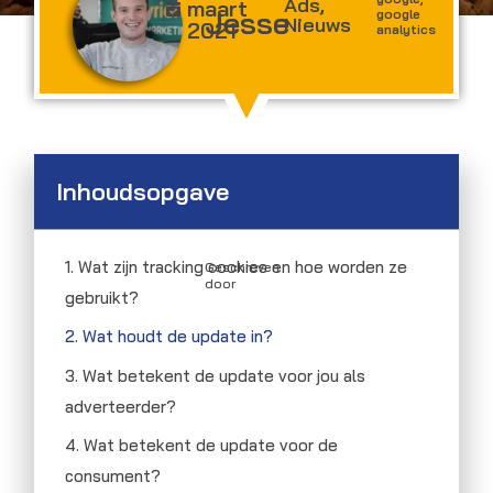
Ads
,
maart
Jesse
google
Nieuws
2021
analytics
Inhoudsopgave
1. Wat zijn tracking cookies en hoe worden ze
Geschreven
door
gebruikt?
2. Wat houdt de update in?
3. Wat betekent de update voor jou als
adverteerder?
4. Wat betekent de update voor de
consument?