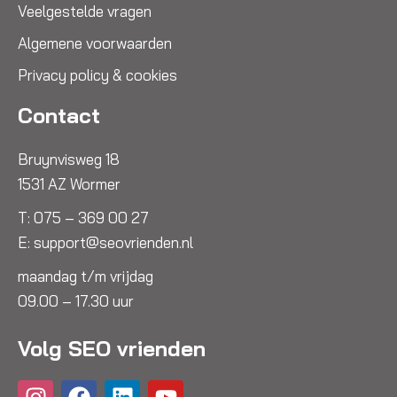
Veelgestelde vragen
Algemene voorwaarden
Privacy policy & cookies
Contact
Bruynvisweg 18
1531 AZ Wormer
T:
075 – 369 00 27
E:
support@seovrienden.nl
maandag t/m vrijdag
09.00 – 17.30 uur
Volg SEO vrienden
I
F
L
Y