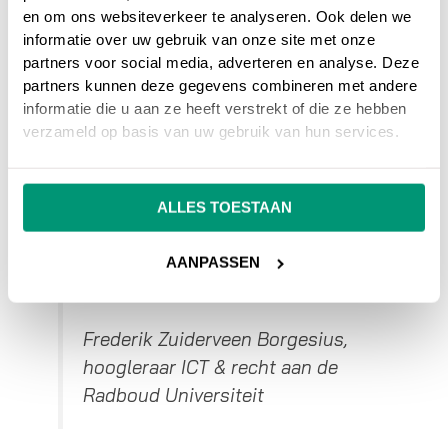
en om ons websiteverkeer te analyseren. Ook delen we
informatie over uw gebruik van onze site met onze
“
Naast Facebook en Google zijn
partners voor social media, adverteren en analyse. Deze
er talloze marketingbedrijven die
partners kunnen deze gegevens combineren met andere
geld verdienen via die third party
informatie die u aan ze heeft verstrekt of die ze hebben
verzameld op basis van uw gebruik van hun services.
cookies. Als zij hierdoor lastiger
zaken doen en bijvoorbeeld
failliet gaan, betekent dat dat het
ALLES TOESTAAN
beetje concurrentie dat er nog is
voor Google – op Facebook na –
AANPASSEN
misschien wel verdwijnt
.”
Frederik Zuiderveen Borgesius,
hoogleraar ICT & recht aan de
Radboud Universiteit