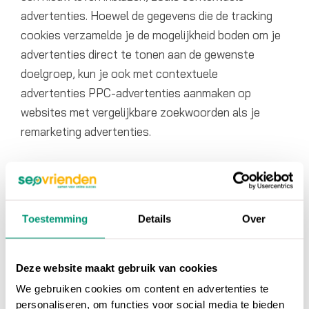
advertenties. Hoewel de gegevens die de tracking
cookies verzamelde je de mogelijkheid boden om je
advertenties direct te tonen aan de gewenste
doelgroep, kun je ook met contextuele
advertenties PPC-advertenties aanmaken op
websites met vergelijkbare zoekwoorden als je
remarketing advertenties.
4. Wat betekent de update voor
de consument?
Frederik Zuiderveen Borgesius, hoogleraar ICT &
Toestemming
Details
Over
recht aan de Radboud Universiteit, meldt dan ook
dat consumenten op een iets verbeterde privacy na,
Deze website maakt gebruik van cookies
weinig tot niks van de update merken. Hij merkt ook
We gebruiken cookies om content en advertenties te
op dat Google hiermee meer macht krijgt.
personaliseren, om functies voor social media te bieden