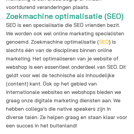
iets
king.
voortdurend veranderingen plaats.
of
Voora
Zoekmachine optimalisatie (SEO)
hebb
l met
SEO is een specialisatie die SEO vrienden bezit.
en
Danie
We worden ook wel online marketing specialisten
we
l heb
vrage
ik
genoemd. Zoekmachine optimalisatie (
SEO
) is
n
veel
slechts één van de disciplines binnen online
word
cont
marketing. Het optimaliseren van je website of
t er
act
webshop is een essentieel onderdeel van SEO. Dit
snel
geha
geldt voor wel de technische als inhoudelijke
en
d. We
(content) kant. Ook op het gebied van
pers
hadd
oonlij
en
internationale websites en webshops bieden we
k
weke
graag onze digitale marketing diensten aan. We
gere
lijks
hebben collega’s die native speakers zijn in
agee
een
diverse talen. Ze helpen graag en staan klaar voor
rd.
duid
een succes in het buitenland!
elijke