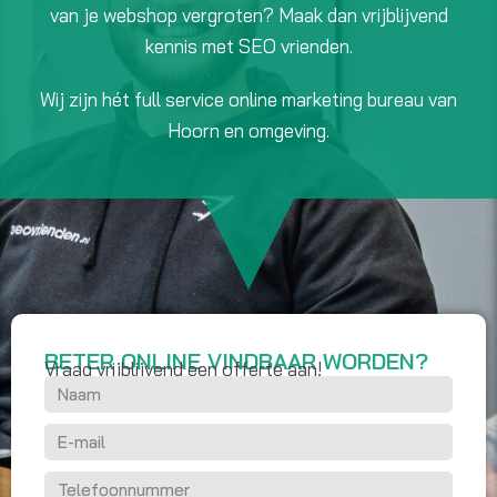
van je webshop vergroten? Maak dan vrijblijvend
kennis met SEO vrienden.
Wij zijn hét full service online marketing bureau van
Hoorn en omgeving.
BETER ONLINE VINDBAAR WORDEN?
Vraag vrijblijvend een offerte aan!
N
a
E
a
-
m
T