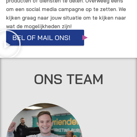
producten of diensten te delen. Overweeg eens
gde.E
om een social media campagne op te zetten. We
r is
kijken graag naar jouw situatie om te kijken naar
ontz
ette
wat de mogelijkheden zijn!
nd
BEL OF MAIL ONS!
hard
gewe
rkt
aan
het
ONS TEAM
proje
ct en
we
zijn
dan
ook
erg
tevre
den