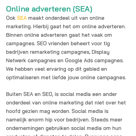
meet
Online adverteren (SEA)
ing
waari
Ook
SEA
maakt onderdeel uit van online
n hij
marketing. Hierbij gaat het om online adverteren.
goed
Binnen online adverteren gaat het vaak om
meed
campagnes. SEO vrienden beheert voor tig
acht
bedrijven remarketing campagnes, Display
over
versc
Netwerk campagnes en Google Ads campagnes.
hillen
We hebben veel ervaring op dit gebied en
de
optimaliseren met liefde jouw online campagnes.
vraag
stuk
Buiten SEA en SEO, is social media een ander
ken
onderdeel van online marketing dat niet over het
en
alles
hoofd gezien mag worden. Social media is
helde
namelijk enorm hip voor bedrijven. Steeds meer
r
ondernemingen gebruiken social media om hun
uitle