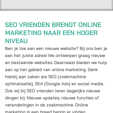
Naas
gewe
mee
t
rkt
voor
profe
aan
een
ssion
onze
goed
SEO VRIENDEN BRENGT ONLINE
ele
webs
resul
MARKETING NAAR EEN HOGER
webs
ite. Ik
taat.
ite
kijk
NIVEAU
bouw
met
Ben je toe aan een nieuwe website? Bij ons ben je
en
een
aan het juiste adres! We ontwerpen graag nieuwe
Goog
heel
en bestaande websites. Daarnaast bieden we hulp
le
tevre
behe
den
aan op het gebied van online marketing. Denk
er
gevo
hierbij aan zaken als SEO (zoekmachine
zijn
el
optimalisatie), SEA (Google Ads) en social media.
de
terug
Ook wij bij SEO vrienden leren dagelijks nieuwe
lijnen
op
dingen bij. Nieuwe updates, nieuwe functies of
erg
de
veranderingen in de zoekmachine. Online
kort,
same
is er
nwer
marketing is een breed begrip er vinden